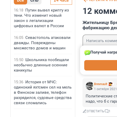
Все
СПБ
24 часа
ПЕРЕЙТИ К ПУ
12 комм
16:18
Путин вывел крипту из
тени. Что изменит новый
закон о легализации
Жительницу Бря
цифровых валют в России
фабрикацию дел
16:05
Севастополь атаковали
дважды. Повреждены
множество домов и машин
Получай нагр
15:50
Школьника пообещали
Гость
необычно длинные осенние
Войти
каникулы
15:36
История от МЧС:
Brevnault
одинокий яхтсмен сел на мель
1 октября 2021
в Финском заливе, телефон
Политические ст
разрядился, судовые средства
надо, что б с га
связи сломались
ОТВЕТИТЬ
1