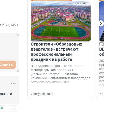
я 2021, 14:21
Строители «Образцовых
ГЭС, м
кварталов» встречают
ВВП: в
профессиональный
об ист
праздник на работе
2026-й —
равить
професси
В преддверии Дня строителя топ-
строителе
менеджеры компании «СЗ
строителя
„Терминал-Ресурс“ — о планах
раз. В ГК
компании, испытаниях и поводах для
появился
осторожного оптимизма.
поменяла
деньги 
7 августа, 18:00
7 августа,
+0
–0