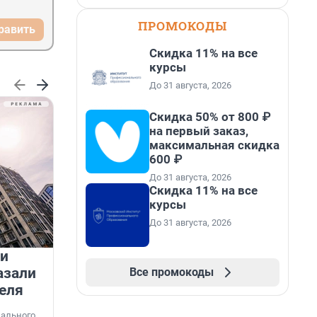
ПРОМОКОДЫ
равить
Скидка 11% на все
курсы
До 31 августа, 2026
Скидка 50% от 800 ₽
на первый заказ,
максимальная скидка
600 ₽
До 31 августа, 2026
Скидка 11% на все
курсы
До 31 августа, 2026
 и
На водоёмах Ленобласти
азали
заработали новые базовые
Все промокоды
еля
станции МегаФона
К
к
нального
Инженеры МегаФона установили телеком-