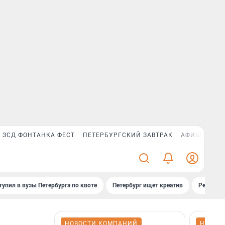
ЗСД ФОНТАНКА ФЕСТ
ПЕТЕРБУРГСКИЙ ЗАВТРАК
АФИША PLUS
тупил в вузы Петербурга по квоте
Петербург ищет креатив
Рейтинги
НОВОСТИ КОМПАНИЙ
НОВОС