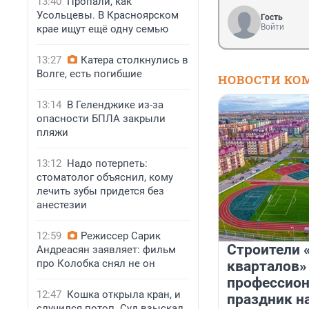
13:40
Пропали, как
Усольцевы. В Красноярском
Гость
Войти
крае ищут ещё одну семью
13:27
Катера столкнулись в
Волге, есть погибшие
НОВОСТИ КО
13:14
В Геленджике из-за
опасности БПЛА закрыли
пляжи
13:12
Надо потерпеть:
стоматолог объяснил, кому
лечить зубы придется без
анестезии
12:59
Режиссер Сарик
Строители 
Андреасян заявляет: фильм
про Колобка снял не он
кварталов»
профессио
12:47
Кошка открыла кран, и
праздник н
случился потоп. Суд взыскал