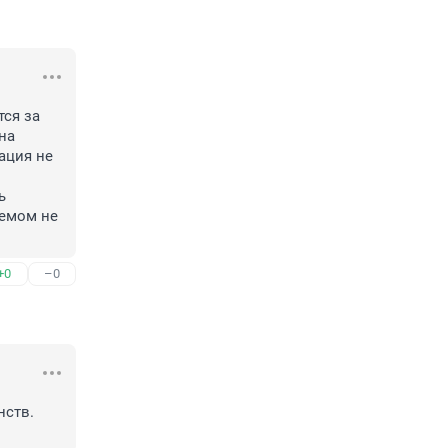
ся за 
а 
ция не 
 
емом не 
+0
–0
ств. 