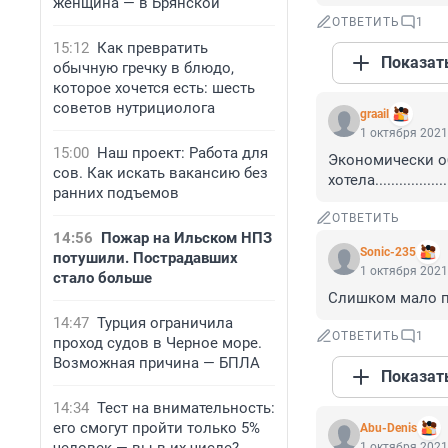
женщина — в Брянской
ОТВЕТИТЬ
1
15:12
Как превратить
Показат
обычную гречку в блюдо,
которое хочется есть: шесть
советов нутрициолога
graail
1 октября 2021
15:00
Наш проект: Работа для
Экономически об
сов. Как искать вакансию без
хотела...................
ранних подъемов
ОТВЕТИТЬ
14:56
Пожар на Ильском НПЗ
Sonic-235
потушили. Пострадавших
1 октября 2021
стало больше
Слишком мало п
14:47
Турция ограничила
ОТВЕТИТЬ
1
проход судов в Черное море.
Возможная причина — БПЛА
Показат
14:34
Тест на внимательность:
его смогут пройти только 5%
Abu-Denis
1 октября 2021