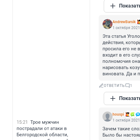
Показат
AndrewBarsik
1 октября 2021
Эта статья Угол
действия, котор
просила его не 
входит в его сл
полномочия она 
нарисовать козу
виновата. Да и 
ОТВЕТИТЬ
1
Показат
houspi
1 октября 2021
15:21
Трое мужчин
пострадали от атаки в
Зачем такие сло
Белгородской области,
Было бы настоя