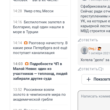
человек — вы в их числе?
Сфабриковали де
14:28
Умер отец Месси
Сейчас ради отч
преступлениям не
УК, на которые 
14:16
Беспилотник залетел в
карьерной лестн
Болгарию, ещё один нашли в
МВД строится н
море в Турции
ОТВЕТИТЬ
14:14
Разговор начистоту. В
какие реки Петербурга всё ещё
Oleg_I
поступает канализация
1 октября 2021
Хотела "дело" з
14:03
Подробности ЧП в
Малой Невке: один из
ОТВЕТИТЬ
1
участников — теплоход, людей
забирали другие суда
Показат
13:52
Россиянки взяли
золото в чемпионате мира по
академической гребле