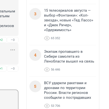
15 телесериалов августа —
реальным 
3
выбор «Фонтанки»: «Коп-
атьям 
звезда», новые «Тед Лассо»
и «Джек Ричер»,
релизов 
«Одержимость»
65 352
+2
–0
Экипаж пропавшего в
4
Сибири самолета из
Ленобласти вышел на связь
+1
–0
56 446
ВСУ ударили ракетами и
5
дронами по территории
России. Власти регионов
сообщили о пострадавших
53 706