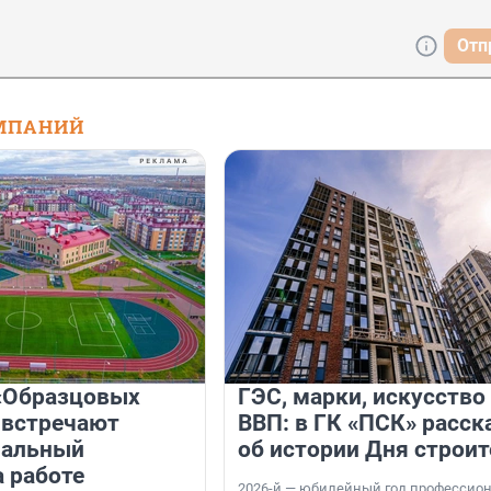
Отп
МПАНИЙ
«Образцовых
ГЭС, марки, искусство
 встречают
ВВП: в ГК «ПСК» расск
нальный
об истории Дня строит
а работе
2026-й — юбилейный год профессио