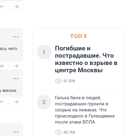
+1
–0
ТОП 5
Погибшие и
сь чего 
1
пострадавшие. Что
известно о взрыве в
+0
–0
центре Москвы
91 838
а жизни.
Галька била в людей,
2
+1
–0
пострадавших грузили в
скорые на лежаках. Что
происходило в Геленджике
после атаки БПЛА
85 768