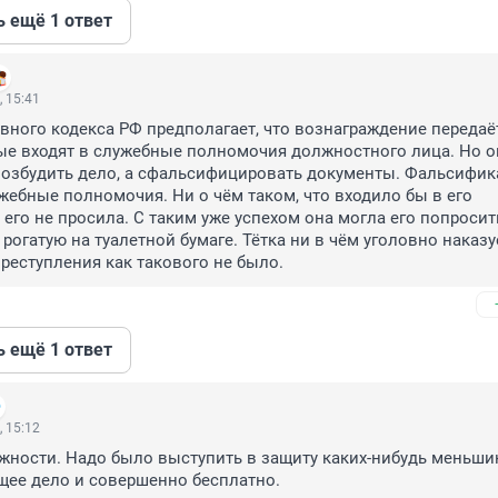
ь ещё 1 ответ
, 15:41
овного кодекса РФ предполагает, что вознаграждение передаёт
ые входят в служебные полномочия должностного лица. Но он
возбудить дело, а сфальсифицировать документы. Фальсифика
ужебные полномочия. Ни о чём таком, что входило бы в его 
его не просила. С таким уже успехом она могла его попросить
 рогатую на туалетной бумаге. Тётка ни в чём уголовно наказу
преступления как такового не было.
ь ещё 1 ответ
, 15:12
жности. Надо было выступить в защиту каких-нибудь меньшин
щее дело и совершенно бесплатно.