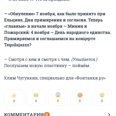
— «Обнуление» 7 ноября,
к
ак было принято при
Ельцине, Д
ня
примирения и согласия. Теперь
«главные» в начале ноября — Минин и
Пожарский: 4 ноября — День народного единства.
Примиряемся и соглашаемся на концерте
Tequilajazzz?
— Смотря с кем и смотря с чем.
(Улыбается.)
Послушаем новую пластинку — поймём.
Клим Чугункин, специально для «Фонтанки.ру»
0
0
0
0
0
КОММЕНТАРИИ
0