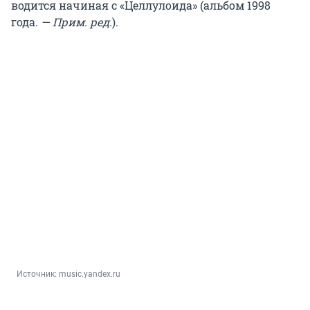
водится начиная с «Целлулоида» (альбом 1998
года.
— Прим. ред.
).
Источник: 
music.yandex.ru