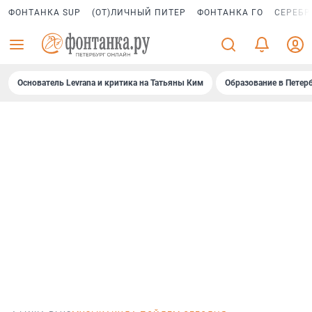
ФОНТАНКА SUP
(ОТ)ЛИЧНЫЙ ПИТЕР
ФОНТАНКА ГО
СЕРЕБР
Основатель Levrana и критика на Татьяны Ким
Образование в Петер