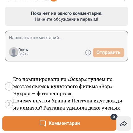
Пока нет ни одного комментария.
Начните обсуждение первым!
Гость
Отправить
Войти
Его номинировали на «Оскар»: гуляем по
1
местам съемок культового фильма «Вор»
Чухрая — фоторепортаж
Почему внутри Урана и Нептуна идут дожди
2
из алмазов? Разгадка удивила даже ученых
«Дед разбушевался»: SHAMAN довел Мизулину
0
3
— что он натворил
Комментарии
«Я крутая»: певица Жасмин здорово похудела
4