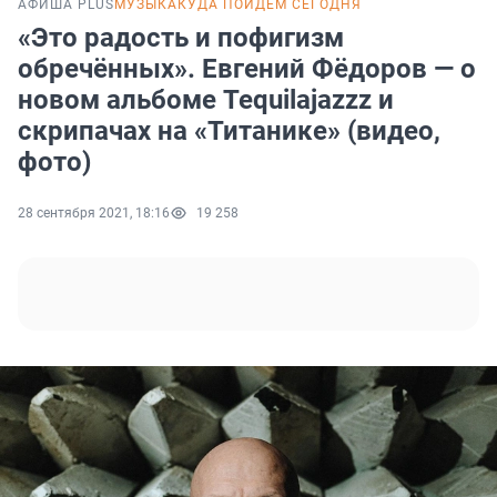
АФИША PLUS
МУЗЫКА
КУДА ПОЙДЕМ СЕГОДНЯ
«Это радость и пофигизм
обречённых». Евгений Фёдоров — о
новом альбоме Tequilajazzz и
скрипачах на «Титанике» (видео,
фото)
28 сентября 2021, 18:16
19 258