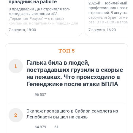
праздник на работе
2026-й — юбилейный го
профессионального пр
В преддверии Дня строителя топ-
строителей. 9 августа 2
менеджеры компании «СЗ
строителя будет отмечат
„Терминал-Ресурс“ — о планах
раз. В ГК «ПСК» напомни
компании, испытаниях и поводах для
появился праздник и к
осторожного оптимизма.
7 августа, 18:00
7 августа, 16:20
поменялась роль строит
ТОП 5
Галька била в людей,
1
пострадавших грузили в скорые
на лежаках. Что происходило в
Геленджике после атаки БПЛА
96 537
Экипаж пропавшего в Сибири самолета из
2
Ленобласти вышел на связь
64 879
61