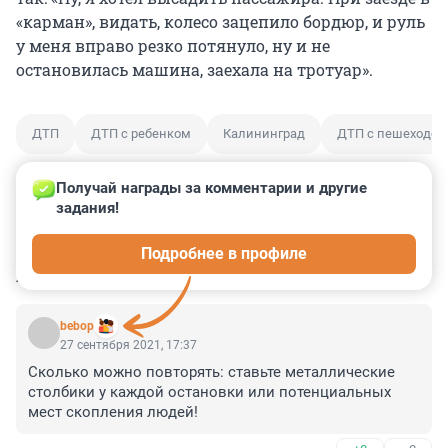
«карман», видать, колесо зацепило бордюр, и руль
у меня вправо резко потянуло, ну и не
остановилась машина, заехала на тротуар».
ДТП
ДТП с ребенком
Калининград
ДТП с пешеходом
Получай награды за комментарии и другие 
задания!
0
0
0
0
0
Подробнее в профиле
КОММЕНТАРИИ
4
bebop
27 сентября 2021, 17:37
Сколько можно повторять: ставьте металлические 
столбики у каждой остановки или потенциальных 
мест скопления людей!