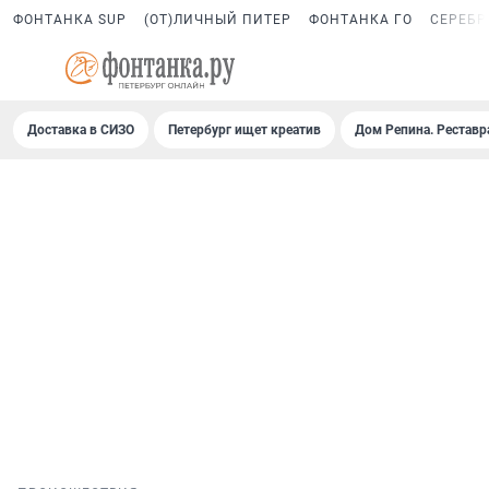
ФОНТАНКА SUP
(ОТ)ЛИЧНЫЙ ПИТЕР
ФОНТАНКА ГО
СЕРЕБР
Доставка в СИЗО
Петербург ищет креатив
Дом Репина. Реставр