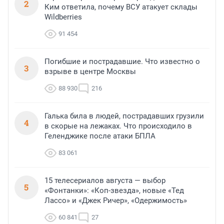
2
Ким ответила, почему ВСУ атакует склады
Wildberries
91 454
Погибшие и пострадавшие. Что известно о
3
взрыве в центре Москвы
88 930
216
Галька била в людей, пострадавших грузили
4
в скорые на лежаках. Что происходило в
Геленджике после атаки БПЛА
83 061
15 телесериалов августа — выбор
5
«Фонтанки»: «Коп-звезда», новые «Тед
Лассо» и «Джек Ричер», «Одержимость»
60 841
27