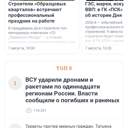
Строители «Образцовых
ГЭС, марки, искус
кварталов» встречают
ВВП: в ГК «ПСК» р
профессиональный
об истории Дня с
праздник на работе
2026-й — юбилейный го
профессионального пр
В преддверии Дня строителя топ-
строителей. 9 августа 2
менеджеры компании «СЗ
строителя будет отмечат
„Терминал-Ресурс“ — о планах
раз. В ГК «ПСК» напомни
компании, испытаниях и поводах для
появился праздник и к
осторожного оптимизма.
7 августа, 18:00
7 августа, 16:20
поменялась роль строит
ТОП 5
ВСУ ударили дронами и
1
ракетами по одиннадцати
регионам России. Власти
сообщили о погибших и раненых
114 331
Теракты против мирных граждан. Татьяна