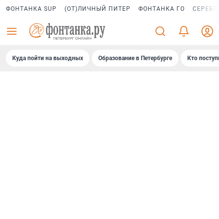
ФОНТАНКА SUP
(ОТ)ЛИЧНЫЙ ПИТЕР
ФОНТАНКА ГО
СЕРЕБР
Куда пойти на выходных
Образование в Петербурге
Кто поступ