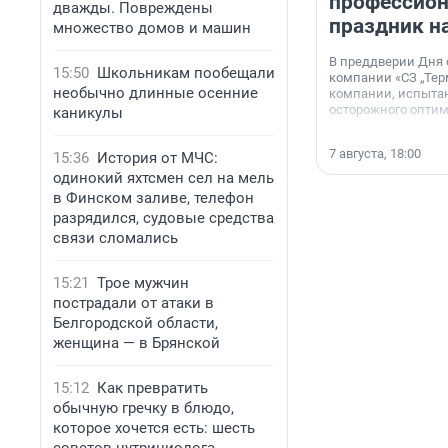
профессио
дважды. Повреждены
праздник н
множество домов и машин
В преддверии Дня
15:50
Школьникам пообещали
компании «СЗ „Тер
необычно длинные осенние
компании, испытан
осторожного опти
каникулы
7 августа, 18:00
15:36
История от МЧС:
одинокий яхтсмен сел на мель
в Финском заливе, телефон
разрядился, судовые средства
связи сломались
15:21
Трое мужчин
пострадали от атаки в
Белгородской области,
женщина — в Брянской
15:12
Как превратить
обычную гречку в блюдо,
которое хочется есть: шесть