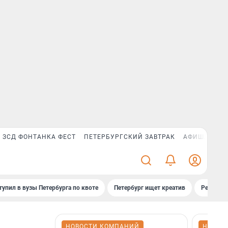
ЗСД ФОНТАНКА ФЕСТ
ПЕТЕРБУРГСКИЙ ЗАВТРАК
АФИША PLUS
тупил в вузы Петербурга по квоте
Петербург ищет креатив
Рейтинги
НОВОСТИ КОМПАНИЙ
НОВОС