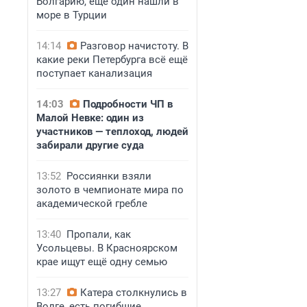
Болгарию, ещё один нашли в
море в Турции
14:14
Разговор начистоту. В
какие реки Петербурга всё ещё
поступает канализация
14:03
Подробности ЧП в
Малой Невке: один из
участников — теплоход, людей
забирали другие суда
13:52
Россиянки взяли
золото в чемпионате мира по
академической гребле
13:40
Пропали, как
Усольцевы. В Красноярском
крае ищут ещё одну семью
13:27
Катера столкнулись в
Волге, есть погибшие