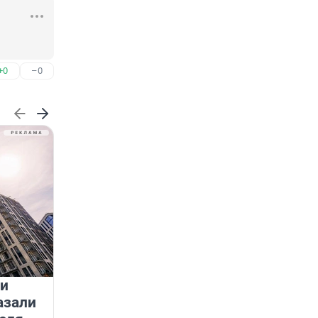
+0
–0
 и
На водоёмах Ленобласти
азали
заработали новые базовые