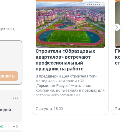
бря 2021,
Строители «Образцовых
ГК «Ед
кварталов» встречают
коллег
профессиональный
строит
праздник на работе
равить
В преддверии Дня строителя топ-
менеджеры компании «СЗ
„Терминал-Ресурс“ — о планах
компании, испытаниях и поводах для
осторожного оптимизма.
7 августа, 18:00
7 августа,
юдей.

+0
–0