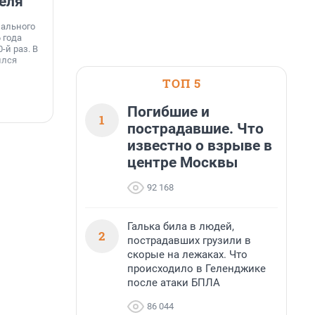
еля
станции МегаФона
К
к
нального
Инженеры МегаФона установили телеком-
о
 года
оборудование на популярных водоёмах
т
-й раз. В
Ленинградской области. Базовые станции
н
ился
вблизи Лемболовского и Раздолинского озёр,
т
а также недалеко от Большого Тосненского
ТОП 5
водопада.
7 августа, 14:59
7
Погибшие и
1
пострадавшие. Что
известно о взрыве в
центре Москвы
92 168
Галька била в людей,
2
пострадавших грузили в
скорые на лежаках. Что
происходило в Геленджике
после атаки БПЛА
86 044