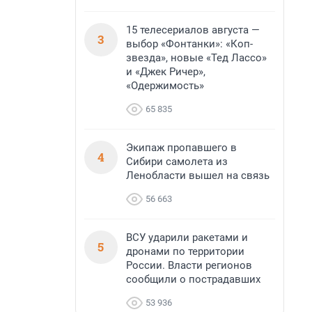
15 телесериалов августа —
3
выбор «Фонтанки»: «Коп-
звезда», новые «Тед Лассо»
и «Джек Ричер»,
«Одержимость»
65 835
Экипаж пропавшего в
4
Сибири самолета из
Ленобласти вышел на связь
56 663
ВСУ ударили ракетами и
5
дронами по территории
России. Власти регионов
сообщили о пострадавших
53 936