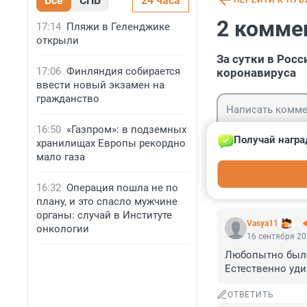
Все
СПБ
24 часа
ПЕРЕЙТИ К ПУ
2 комме
17:14
Пляжи в Геленджике
открыли
За сутки в Рос
17:06
Финляндия собирается
коронавируса
ввести новый экзамен на
гражданство
16:50
«Газпром»: в подземных
Получай награ
хранилищах Европы рекордно
мало газа
Гость
Войти
16:32
Операция пошла не по
плану, и это спасло мужчине
органы: случай в Институте
Vasya11
онкологии
16 сентября 20
Любопытно было 
Естественно уди
ОТВЕТИТЬ