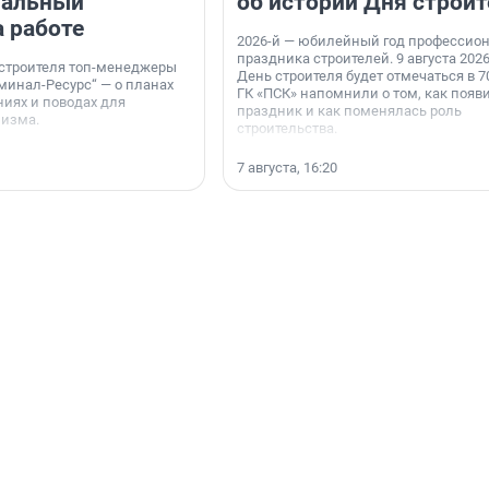
нальный
об истории Дня строит
а работе
2026-й — юбилейный год профессио
праздника строителей. 9 августа 2026
 строителя топ-менеджеры
День строителя будет отмечаться в 70
минал-Ресурс“ — о планах
ГК «ПСК» напомнили о том, как появ
иях и поводах для
праздник и как поменялась роль
мизма.
строительства.
7 августа, 16:20