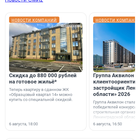
НОВОСТИ КОМПАНИЙ
НОВОСТИ КОМПАНИ
Скидка до 880 000 рублей
Группа Аквилон 
на готовое жильё*
клиентоориентир
застройщик Лени
Теперь квартиру в сданном ЖК
области» 2026
«Образцовый квартал 14» можно
купить со специальной скидкой.
Группа Аквилон стала 
победителей конкурса 
строительная организа
Ленинградской области 
номинации «Самый
6 августа, 18:00
6 августа, 16:50
клиентоориентированн
застройщик Ленинград
области».