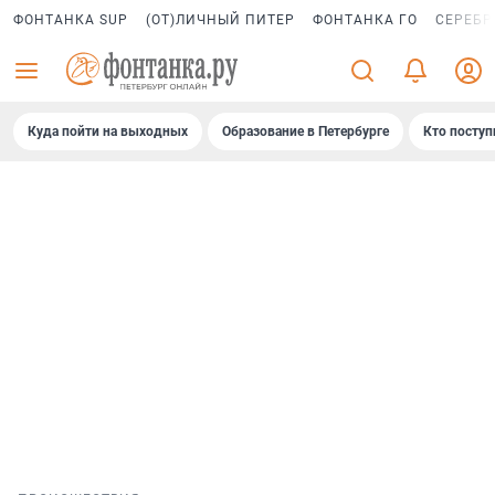
ФОНТАНКА SUP
(ОТ)ЛИЧНЫЙ ПИТЕР
ФОНТАНКА ГО
СЕРЕБР
Куда пойти на выходных
Образование в Петербурге
Кто поступ