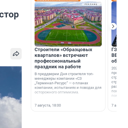
стор
Строители «Образцовых
ГЭС, м
кварталов» встречают
ВВП: в
профессиональный
об ист
праздник на работе
2026-й —
професси
В преддверии Дня строителя топ-
строителе
менеджеры компании «СЗ
строителя
„Терминал-Ресурс“ — о планах
раз. В ГК
компании, испытаниях и поводах для
появился
осторожного оптимизма.
поменяла
7 августа, 18:00
7 августа,