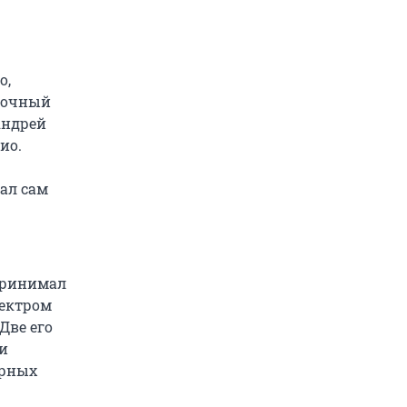
о,
точный
Андрей
ио.
ал сам
принимал
пектром
Две его
и
урных