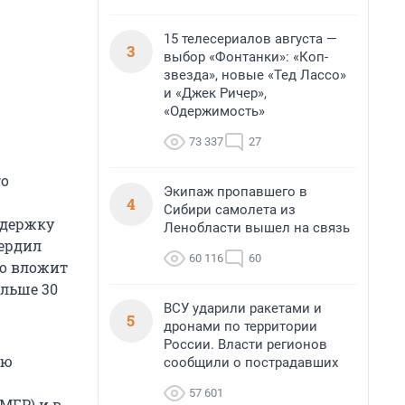
15 телесериалов августа —
3
выбор «Фонтанки»: «Коп-
звезда», новые «Тед Лассо»
и «Джек Ричер»,
«Одержимость»
73 337
27
го
Экипаж пропавшего в
4
Сибири самолета из
ддержку
Ленобласти вышел на связь
ердил
60 116
60
во вложит
ольше 30
ВСУ ударили ракетами и
5
дронами по территории
России. Власти регионов
ую
сообщили о пострадавших
57 601
МГР) и в