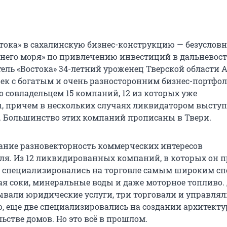
тока» в сахалинскую бизнес-конструкцию — безусловн
него моря» по привлечению инвестиций в дальневос
тель «Востока» 34-летний уроженец Тверской области 
ек с богатым и очень разносторонним бизнес-портфол
о совладельцем 15 компаний, 12 из которых уже
 причем в нескольких случаях ликвидатором выступ
 Большинство этих компаний прописаны в Твери.
ние разновекторность коммерческих интересов
я. Из 12 ликвидированных компаний, в которых он 
е специализировались на торговле самым широким с
ая соки, минеральные воды и даже моторное топливо. 
вали юридические услуги, три торговали и управлял
 еще две специализировались на создании архитект
ьстве домов. Но это всё в прошлом.