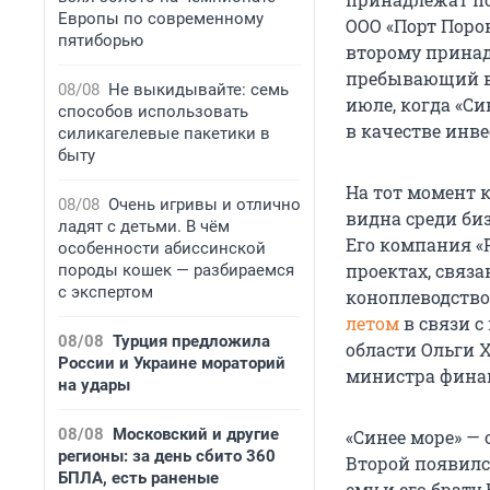
Европы по современному
ООО «Порт Поро
пятиборью
второму прина
пребывающий в 
08/08
Не выкидывайте: семь
июле, когда «Си
способов использовать
в качестве инве
силикагелевые пакетики в
быту
На тот момент 
08/08
Очень игривы и отлично
видна среди би
ладят с детьми. В чём
Его компания «
особенности абиссинской
проектах, связ
породы кошек — разбираемся
с экспертом
коноплеводство
летом
в связи с
08/08
Турция предложила
области Ольги 
России и Украине мораторий
министра финан
на удары
08/08
Московский и другие
«Синее море» —
регионы: за день сбито 360
Второй появилс
БПЛА, есть раненые
ему и его брат