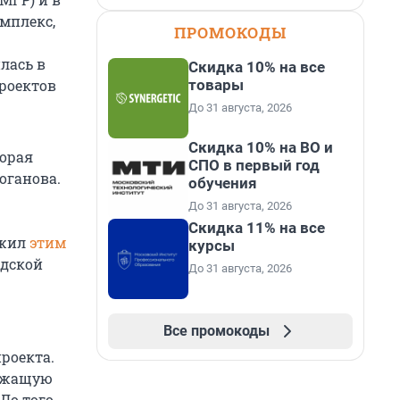
мплекс,
ПРОМОКОДЫ
лась в
Скидка 10% на все
товары
роектов
До 31 августа, 2026
Скидка 10% на ВО и
торая
СПО в первый год
оганова.
обучения
До 31 августа, 2026
Скидка 11% на все
ажил
этим
курсы
адской
До 31 августа, 2026
Все промокоды
роекта.
лежащую
До того