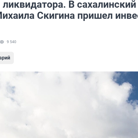
 ликвидатора. В сахалинский
Михаила Скигина пришел инве
9 540
арий