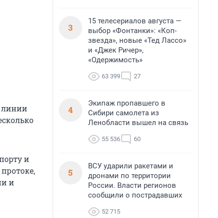
15 телесериалов августа —
3
выбор «Фонтанки»: «Коп-
звезда», новые «Тед Лассо»
и «Джек Ричер»,
«Одержимость»
63 399
27
Экипаж пропавшего в
й линии
4
Сибири самолета из
есколько
Ленобласти вышел на связь
55 536
60
порту и
ВСУ ударили ракетами и
протоке,
5
дронами по территории
ии и
России. Власти регионов
сообщили о пострадавших
52 715