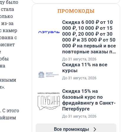
оду было
 стала
ПРОМОКОДЫ
только
Скидка 6 000 ₽ от 10
 из-за
000 ₽, 10 000 ₽ от 15
с камер
000 ₽, 20 000 ₽ от 30
ована с
000 ₽ и 35 000 ₽ от 50
виснет
000 ₽ на первый и все
е
повторные заказы по
промокоду НАБЕРИ
тобы
До 31 августа, 2026
Скидка 11% на все
на
курсы
До 31 августа, 2026
данными
».
Скидка 15% на
базовый курс по
фридайвингу в Санкт-
Петербурге
. С этого
До 31 августа, 2026
жайшем
Все промокоды