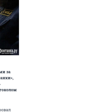
ми за
анки»,
ь
отоколом
ровал