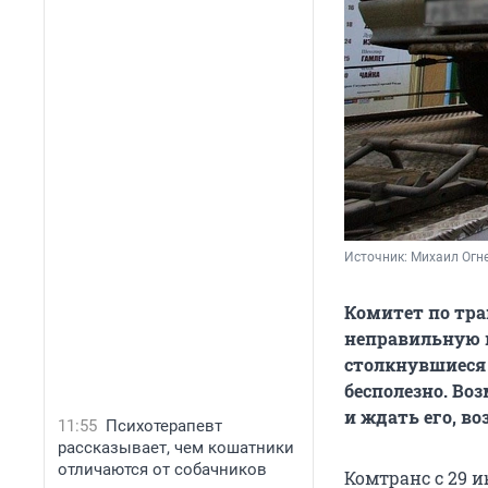
Источник: 
Михаил Огн
Комитет по тра
неправильную п
столкнувшиеся 
бесполезно. Во
и ждать его, во
11:55
Психотерапевт
рассказывает, чем кошатники
отличаются от собачников
Комтранс с 29 