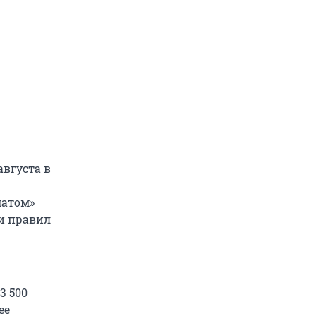
августа в
матом»
и правил
3 500
ее