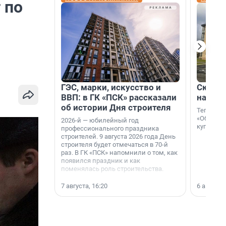
 по
ГЭС, марки, искусство и
Скидка
ВВП: в ГК «ПСК» рассказали
на гот
об истории Дня строителя
Теперь к
«Образцо
2026-й — юбилейный год
купить с
профессионального праздника
строителей. 9 августа 2026 года День
строителя будет отмечаться в 70-й
раз. В ГК «ПСК» напомнили о том, как
появился праздник и как
поменялась роль строительства.
7 августа, 16:20
6 августа,