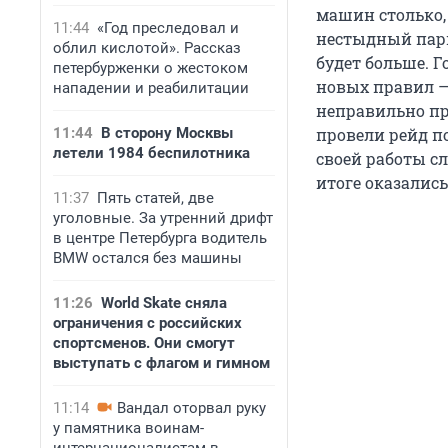
машин столько,
11:44
«Год преследовал и
нестыдный парк
облил кислотой». Рассказ
будет больше. Г
петербурженки о жестоком
новых правил —
нападении и реабилитации
неправильно пр
11:44
В сторону Москвы
провели рейд п
летели 1984 беспилотника
своей работы с
итоге оказалис
11:37
Пять статей, две
уголовные. За утренний дрифт
в центре Петербурга водитель
BMW остался без машины
11:26
World Skate сняла
ограничения с российских
спортсменов. Они смогут
выступать с флагом и гимном
11:14
Вандал оторвал руку
у памятника воинам-