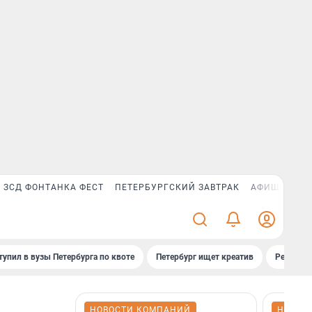
ЗСД ФОНТАНКА ФЕСТ
ПЕТЕРБУРГСКИЙ ЗАВТРАК
АФИША PLUS
тупил в вузы Петербурга по квоте
Петербург ищет креатив
Рейтинги
НОВОСТИ КОМПАНИЙ
НОВОС