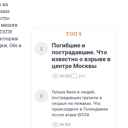
ы на
льше
сть»
и машин
 ГАТИ
ТОП 5
 истории
Погибшие и
ки. Обе в
1
пострадавшие. Что
известно о взрыве в
центре Москвы
90 535
217
Галька била в людей,
2
пострадавших грузили в
скорые на лежаках. Что
происходило в Геленджике
после атаки БПЛА
84 535