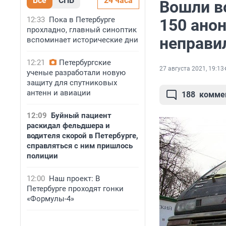
Все
СПБ
24 часа
Вошли в
12:33
Пока в Петербурге
150 анон
прохладно, главный синоптик
неправи
вспоминает исторические дни
12:21
Петербургские
27 августа 2021, 19:13
ученые разработали новую
защиту для спутниковых
антенн и авиации
188
комме
12:09
Буйный пациент
раскидал фельдшера и
водителя скорой в Петербурге,
справляться с ним пришлось
полиции
12:00
Наш проект: В
Петербурге проходят гонки
«Формулы-4»