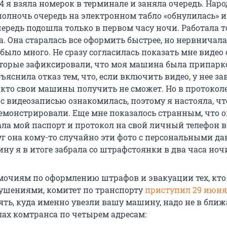
:04 я взяла номерок в терминале и заняла очередь. Нар
полночь очередь на электронном табло «обнулилась» и
ередь подошла только в первом часу ночи. Работала 
. Она старалась все оформить быстрее, но нервничала
 было много. Не сразу согласилась показать мне видео 
торые зафиксировали, что моя машина была припарк
яснила отказ тем, что, если включить видео, у нее за
кто свои машины получить не сможет. Но в протокол
 с видеозаписью ознакомилась, поэтому я настояла, ч
емонстрировали. Еще мне показалось странным, что о
ла мой паспорт и протокол на свой личный телефон в
руг она кому-то случайно эти фото с персональными 
у я в итоге забрала со штрафстоянки в два часа ночи
очиям по оформлению штрафов и эвакуации тех, кто
рушениями, комитет по транспорту
приступил 29 июня
ть, куда именно увезли вашу машину, надо не в бли
лах комтранса по четырем адресам: