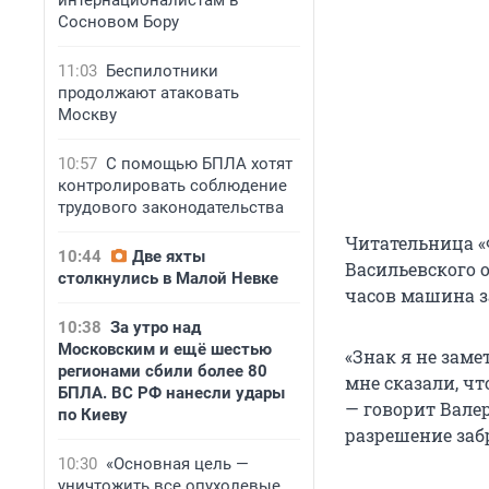
интернационалистам в
Сосновом Бору
11:03
Беспилотники
продолжают атаковать
Москву
10:57
С помощью БПЛА хотят
контролировать соблюдение
трудового законодательства
Читательница «
10:44
Две яхты
Васильевского 
столкнулись в Малой Невке
часов машина з
10:38
За утро над
Московским и ещё шестью
«Знак я не зам
регионами сбили более 80
мне сказали, ч
БПЛА. ВС РФ нанесли удары
— говорит Вале
по Киеву
разрешение заб
10:30
«Основная цель —
уничтожить все опухолевые