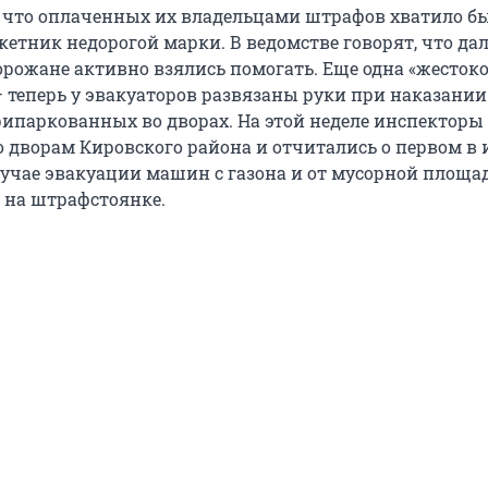
 что оплаченных их владельцами штрафов хватило б
етник недорогой марки. В ведомстве говорят, что да
орожане активно взялись помогать. Еще одна «жестоко
 теперь у эвакуаторов развязаны руки при наказани
ипаркованных во дворах. На этой неделе инспекторы
о дворам Кировского района и отчитались о первом в
лучае эвакуации машин с газона и от мусорной площад
ь на штрафстоянке.