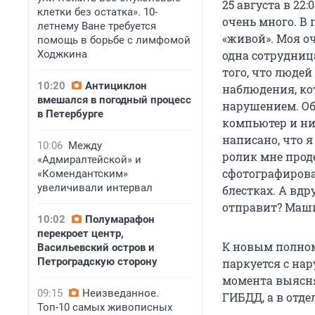
25 августа в 22
клетки без остатка». 10-
очень много. В 
летнему Ване требуется
«живой». Моя оч
помощь в борьбе с лимфомой
Ходжкина
одна сотрудница
того, что людей
10:20
Антициклон
наблюдения, ко
вмешался в погодный процесс
нарушением. Объ
в Петербурге
компьютер и ни
написано, что я
10:06
Между
ролик мне прод
«Адмиралтейской» и
сфотографирова
«Комендантским»
увеличивали интервал
блестках. А вд
отправит? Машин
10:02
Полумарафон
перекроет центр,
К новым полном
Васильевский остров и
Петроградскую сторону
паркуется с на
момента выясня
09:15
Неизведанное.
ГИБДД, а в отде
Топ-10 самых живописных