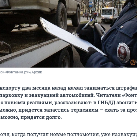
ев/«Фонтанка.ру»/Архив
нспорту два месяца назад начал заниматься штрафа
арковку и эвакуацией автомобилей. Читатели «Фонт
с новыми реалиями, рассказывают: в ГИБДД звонит
зможно, придется запастись терпением — ехать за пр
зможно, придется долго.
июня, когда получил новые полномочия, уже наэвакуи