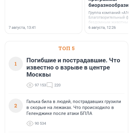
биоразнообразия
Группа компаний «А101»
Благотворительный фо
бездомным животным 
заключили соглашение
7 августа, 13:41
6 августа, 12:26
стратегическом сотрудн
ТОП 5
Погибшие и пострадавшие. Что
1
известно о взрыве в центре
Москвы
97 153
220
Галька била в людей, пострадавших грузили
2
в скорые на лежаках. Что происходило в
Геленджике после атаки БПЛА
90 534