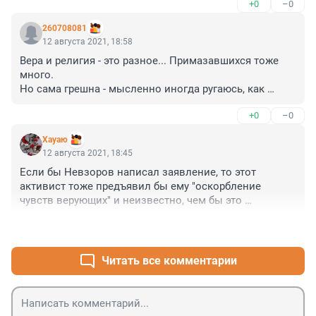
+0
–0
отца.
260708081
12 августа 2021, 18:58
Вера и религия - это разное... Примазавшихся тоже 
много.

Но сама грешна - мысленно иногда ругаюсь, как 
сапожник, если понимаю, что кто-то специально 
+0
–0
издевается надо мной или другими людьми.
Хауаю
12 августа 2021, 18:45
Если бы Невзоров написал заявление, то этот 
активист тоже предъявил бы ему "оскорбление 
чувств верующих" и неизвестно, чем бы это 
закончилось.

+0
–0
А так они произвели взаимозачёт и мирно 
разошлись. Мудро.
Читать все комментарии