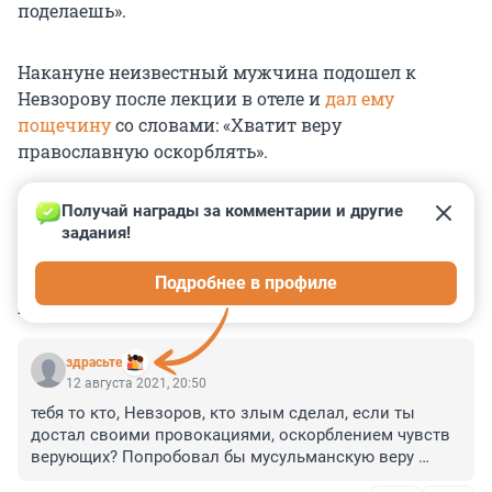
поделаешь».
Накануне неизвестный мужчина подошел к
Невзорову после лекции в отеле и
дал ему
пощечину
со словами: «Хватит веру
православную оскорблять».
Получай награды за комментарии и другие 
задания!
0
0
0
0
0
Подробнее в профиле
КОММЕНТАРИИ
35
здрасьте
12 августа 2021, 20:50
тебя то кто, Невзоров, кто злым сделал, если ты 
достал своими провокациями, оскорблением чувств 
верующих? Попробовал бы мусульманскую веру 
оскорблять. Ради красного словца не жалеешь и 