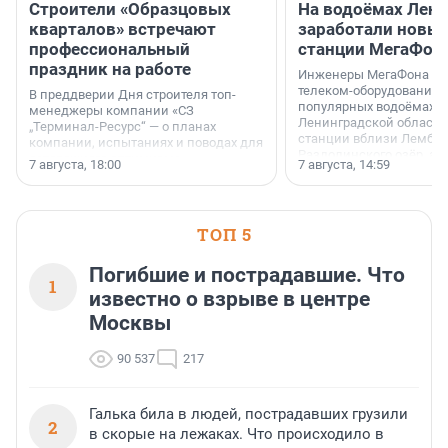
Строители «Образцовых
На водоёмах Лен
кварталов» встречают
заработали новы
профессиональный
станции МегаФон
праздник на работе
Инженеры МегаФона ус
телеком-оборудование 
В преддверии Дня строителя топ-
популярных водоёмах
менеджеры компании «СЗ
Ленинградской области
„Терминал-Ресурс“ — о планах
станции вблизи Лембол
компании, испытаниях и поводах для
Раздолинского озёр, а 
осторожного оптимизма.
7 августа, 18:00
7 августа, 14:59
недалеко от Большого Т
водопада.
ТОП 5
Погибшие и пострадавшие. Что
1
известно о взрыве в центре
Москвы
90 537
217
Галька била в людей, пострадавших грузили
2
в скорые на лежаках. Что происходило в