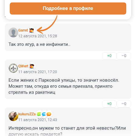
Подробнее в профиле
КОММЕНТАРИИ
19
Garret
12 августа 2021, 15:28
Так это ягур, а не инфинити..
+0
–0
QWert
11 августа 2021, 17:20
Если жених с Парковой улицы, то значит новосёл. 
Может там, откуда его семья приехала, принято 
стрелять из ракетниц
+0
–0
kukuruZZa
11 августа 2021, 12:43
Интересно,он мужем то станет для этой невесты?Или 
другую искать придется?