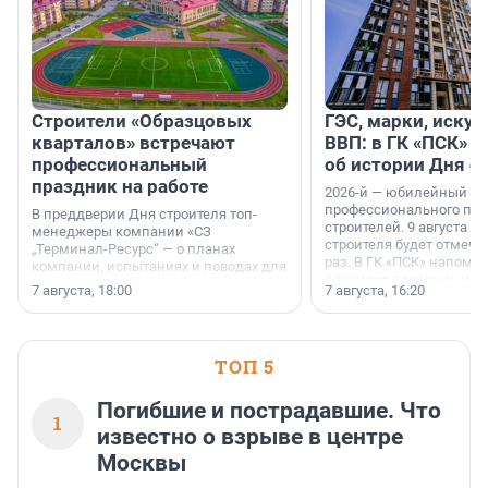
Строители «Образцовых
ГЭС, марки, искус
кварталов» встречают
ВВП: в ГК «ПСК» р
профессиональный
об истории Дня с
праздник на работе
2026-й — юбилейный го
профессионального пр
В преддверии Дня строителя топ-
строителей. 9 августа 2
менеджеры компании «СЗ
строителя будет отмечат
„Терминал-Ресурс“ — о планах
раз. В ГК «ПСК» напомни
компании, испытаниях и поводах для
появился праздник и к
осторожного оптимизма.
7 августа, 18:00
7 августа, 16:20
поменялась роль строит
ТОП 5
Погибшие и пострадавшие. Что
1
известно о взрыве в центре
Москвы