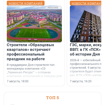
НОВОСТИ КОМПАНИЙ
НОВОСТИ КОМПАНИ
Строители «Образцовых
ГЭС, марки, искус
кварталов» встречают
ВВП: в ГК «ПСК» р
профессиональный
об истории Дня с
праздник на работе
2026-й — юбилейный го
профессионального пр
В преддверии Дня строителя топ-
строителей. 9 августа 2
менеджеры компании «СЗ
строителя будет отмечат
„Терминал-Ресурс“ — о планах
раз. В ГК «ПСК» напомни
компании, испытаниях и поводах для
появился праздник и к
осторожного оптимизма.
7 августа, 18:00
7 августа, 16:20
поменялась роль строит
ТОП 5