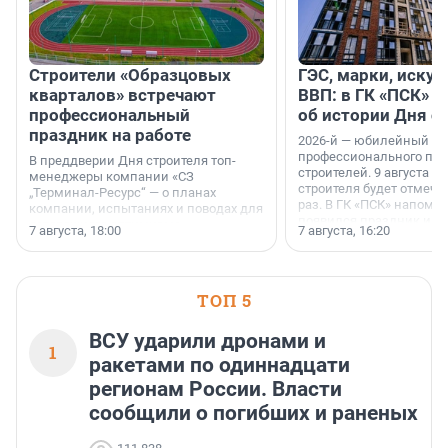
Строители «Образцовых
ГЭС, марки, искус
кварталов» встречают
ВВП: в ГК «ПСК» р
профессиональный
об истории Дня с
праздник на работе
2026-й — юбилейный го
профессионального пр
В преддверии Дня строителя топ-
строителей. 9 августа 2
менеджеры компании «СЗ
строителя будет отмечат
„Терминал-Ресурс“ — о планах
раз. В ГК «ПСК» напомни
компании, испытаниях и поводах для
появился праздник и к
осторожного оптимизма.
7 августа, 18:00
7 августа, 16:20
поменялась роль строит
ТОП 5
ВСУ ударили дронами и
1
ракетами по одиннадцати
регионам России. Власти
сообщили о погибших и раненых