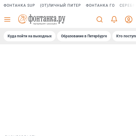
ФОНТАНКА SUP
(ОТ)ЛИЧНЫЙ ПИТЕР
ФОНТАНКА ГО
СЕРЕБР
Куда пойти на выходных
Образование в Петербурге
Кто поступ