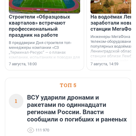
Строители «Образцовых
На водоёмах Лен
кварталов» встречают
заработали новы
профессиональный
станции МегаФон
праздник на работе
Инженеры МегаФона ус
телеком-оборудование 
В преддверии Дня строителя топ-
популярных водоёмах
менеджеры компании «СЗ
Ленинградской области
„Терминал-Ресурс“ — о планах
станции вблизи Лембол
компании, испытаниях и поводах для
Раздолинского озёр, а 
осторожного оптимизма.
7 августа, 18:00
7 августа, 14:59
недалеко от Большого Т
водопада.
ТОП 5
ВСУ ударили дронами и
1
ракетами по одиннадцати
регионам России. Власти
сообщили о погибших и раненых
111 970