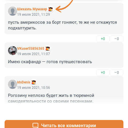
Шихаэль Мумахер
19 июля 2021, 11:29
пусть америкосов за борт гоняют, те же не откажутся 
подхалтурить.
+0
–0
VKuser55856365
19 июля 2021, 11:07
Имею скафандр — готов путешествовать
+0
–0
ldsDenis
19 июля 2021, 10:56
Рогозину неплохо будет жить в тюремной 
самодеятельности со своими песенками.
+0
–0
Читать все комментарии