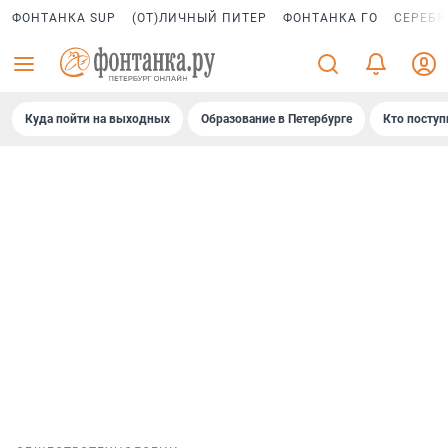
ФОНТАНКА SUP
(ОТ)ЛИЧНЫЙ ПИТЕР
ФОНТАНКА ГО
СЕРЕБР
Куда пойти на выходных
Образование в Петербурге
Кто поступ