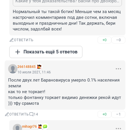
Какие у тебя доказательства? Басни про двоюродного дядю троюродной тети, который после вакцинации стал импотентом и умер?
Нормальный ты такой ботик! Меньше чем за месяц 
настрочил комментариев под две сотни, включая 
выходные и праздничные дни! Так держать, бери 
числом, задолбай всех!
+0
–0
ОТВЕТИТЬ
Показать ещё 5 ответов
266148845
10 июля 2021, 11:46
После двух лет Барановируса умерло 0.1% населения 
земли

как то не торкает!

только фонтанку торкает видимо денежки рекой идут 
))) тфу срамота
+0
–1
ОТВЕТИТЬ
14
mihagr76