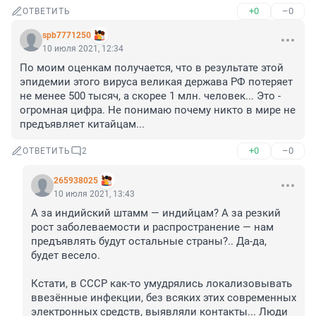
+0
–0
ОТВЕТИТЬ
spb7771250
10 июля 2021, 12:34
По моим оценкам получается, что в результате этой 
эпидемии этого вируса великая держава РФ потеряет 
не менее 500 тысяч, а скорее 1 млн. человек... Это - 
огромная цифра. Не понимаю почему никто в мире не 
предъявляет китайцам...
+0
–0
ОТВЕТИТЬ
2
265938025
10 июля 2021, 13:43
А за индийский штамм — индийцам? А за резкий 
рост заболеваемости и распространение — нам 
предъявлять будут остальные страны?.. Да-да, 
будет весело. 

Кстати, в СССР как-то умудрялись локализовывать 
ввезённые инфекции, без всяких этих современных 
электронных средств, выявляли контакты... Люди 