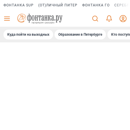
ФОНТАНКА SUP
(ОТ)ЛИЧНЫЙ ПИТЕР
ФОНТАНКА ГО
СЕРЕБР
Куда пойти на выходных
Образование в Петербурге
Кто поступ