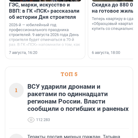
ГЭС, марки, искусство и
Скидка до 880 00
ВВП: в ГК «ПСК» рассказали
на готовое жильё
об истории Дня строителя
Теперь квартиру в сда
«Образцовый квартал 1
2026-й — юбилейный год
купить со специальной 
профессионального праздника
строителей. 9 августа 2026 года День
строителя будет отмечаться в 70-й
раз. В ГК «ПСК» напомнили о том, как
появился праздник и как
7 августа, 16:20
6 августа, 18:00
поменялась роль строительства.
ТОП 5
ВСУ ударили дронами и
1
ракетами по одиннадцати
регионам России. Власти
сообщили о погибших и раненых
112 283
Теракты против мирных граждан. Татьяна