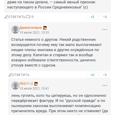
даже на таком уровне, — самый явный признак 
наступающего в России Средневековья" (c)
+2
–0
ОТВЕТИТЬ
10
Данила бобров
10 июля 2021, 10:35
Статья немного о другом. Некий родственник 
возмущается почему ему так мало выплачивают 
нищие члены экипажа и другие осуждённые по 
этому делу. Капитан и стармех так и вообще 
коварно избежали ответственности, цинично 
утонув вместе с судном.
+0
–0
ОТВЕТИТЬ
П33/11-2
10 июля 2021, 10:41
лень гуглить, кого ты цитируешь, но он однозначно 
передёргивает фактуру. И по "русской правде" и по 
нынешним законам выплачивает компенсацию 
причинитель вреда. При этом никто не отменяет (да 