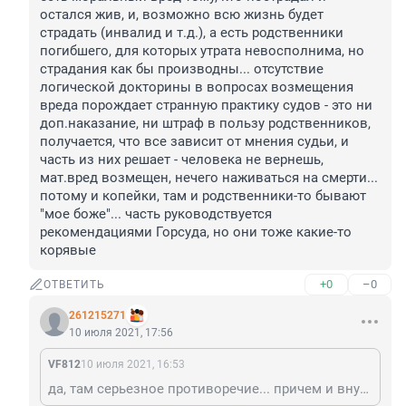
остался жив, и, возможно всю жизнь будет 
страдать (инвалид и т.д.), а есть родственники 
погибшего, для которых утрата невосполнима, но 
страдания как бы производны... отсутствие 
логической докторины в вопросах возмещения 
вреда порождает странную практику судов - это ни 
доп.наказание, ни штраф в пользу родственников, 
получается, что все зависит от мнения судьи, и 
часть из них решает - человека не вернешь, 
мат.вред возмещен, нечего наживаться на смерти... 
потому и копейки, там и родственники-то бывают 
"мое боже"... часть руководствуется 
рекомендациями Горсуда, но они тоже какие-то 
корявые
+0
–0
ОТВЕТИТЬ
261215271
10 июля 2021, 17:56
VF812
10 июля 2021, 16:53
да, там серьезное противоречие... причем и внутри - есть моральный вред тому, кто пострадал и остался жив, и, возможно всю жизнь будет страдать (инвалид и т.д.), а есть родственники погибшего, для которых утрата невосполнима, но страдания как бы производны... отсутствие логической докторины в вопросах возмещения вреда порождает странную практику судов - это ни доп.наказание, ни штраф в пользу родственников, получается, что все зависит от мнения судьи, и часть из них решает - человека не вернешь, мат.вред возмещен, нечего наживаться на смерти... потому и копейки, там и родственники-то бывают "мое боже"... часть руководствуется рекомендациями Горсуда, но они тоже какие-то корявые