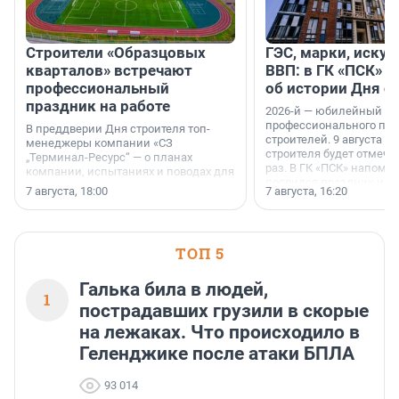
Строители «Образцовых
ГЭС, марки, искус
кварталов» встречают
ВВП: в ГК «ПСК» р
профессиональный
об истории Дня с
праздник на работе
2026-й — юбилейный го
профессионального пр
В преддверии Дня строителя топ-
строителей. 9 августа 2
менеджеры компании «СЗ
строителя будет отмечат
„Терминал-Ресурс“ — о планах
раз. В ГК «ПСК» напомни
компании, испытаниях и поводах для
появился праздник и к
осторожного оптимизма.
7 августа, 18:00
7 августа, 16:20
поменялась роль строит
ТОП 5
Галька била в людей,
1
пострадавших грузили в скорые
на лежаках. Что происходило в
Геленджике после атаки БПЛА
93 014