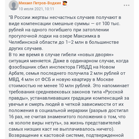
Михаил Петров-Водкин
10 июля 2021, 10:11
"В России жертвы несчастных случаев получают в 
виде компенсации смешные суммы — от 100 тыс. 
рублей на одного погибшего при затоплении 
прогулочной лодки на озере Максимка в 
Челябинской области до 1–2 млн в большинстве 
других случаев.

В то же время в случае гибели «новых дворян» 
ситуация меняется. Даже в ординарном случае, когда 
фээсбэшник сбил инспектора ГИБДД на Новом 
Арбате, семья последнего получила 2 млн рублей от 
МВД, 4 млн от ФСБ и новую квартиру в Москве 
стоимостью не менее 10 млн рублей. Это напоминает 
требования средневековых законов типа «Русской 
правды», устанавливавших градации компенсаций за 
увечья и смерть людей в четкой зависимости от их 
положения в социальной иерархии (разрыв достигал 
16 раз, не считая знаменитого положения о том, что 
«в холопе виры нетуть», за жизнь представителей 
самых низших каст не выплачивалось ничего). 
Возвращение к кастовой системе, подтвержденной 