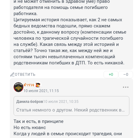
и не может отменить в здравом уме) право 
работодателя на помощь семье погибшего 
работника.

Цитируемая история показывает, как 2 не самых 
бедных ведомства подошли, прямо скажем 
достойно, к данному вопросу (компенсации семье 
человека по трагической случайности погибшего 
на службе). Какая связь между этой историей и 
статьёй? Точно такая же, как между ней же и 
сотнями тысяч невыплаченных компенсаций 
родственникам погибших в ДТП. То есть никакой.
+0
–0
ОТВЕТИТЬ
ตำรวจ
10 июля 2021, 11:15
Данила бобров
10 июля 2021, 10:35
Статья немного о другом. Некий родственник возмущается почему ему так мало выплачивают нищие члены экипажа и другие осуждённые по этому делу. Капитан и стармех так и вообще коварно избежали ответственности, цинично утонув вместе с судном.
Так и есть, в принципе

Но есть нюанс

Когда у людей в семье происходит трагедия, они 