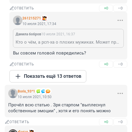
+0
–0
ОТВЕТИТЬ
261215271
10 июля 2021, 17:34
Данила бобров
10 июля 2021, 16:37
Кто о чём, а рсп-ха о плохих мужиках. Может прекратишь по бомж- турам детей таскать?
Вы совсем головой повредились?
+0
–0
ОТВЕТИТЬ
Показать ещё 13 ответов
Boris_93*1
10 июля 2021, 10:50
Прочёл всю статью . Зря старпом "выплеснул 
собственные эмоции" , хотя и его понять можно
+0
–0
ОТВЕТИТЬ