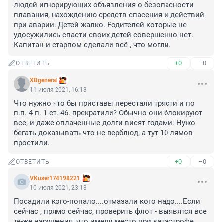
людей игнорирующих объявления о безопасности 
плавания, нахождению средств спасения и действий 
при аварии. Детей жалко. Родителей которые не 
удосужились спасти своих детей совершенно нет. 
Капитан и старпом сделали всё , что могли.
+0
–0
ОТВЕТИТЬ
XBgeneral
11 июля 2021, 16:13
Что нужно что бы приставы перестали трясти и по 
п.п. 4 п. 1 ст. 46. прекратили? Обычно они блокируют 
все, и даже оплаченные долги висят годами. Нужо 
бегать доказывать что не верблюд, а тут 10 лямов 
простили.
+0
–0
ОТВЕТИТЬ
VKuser174198221
10 июля 2021, 23:13
Посадили кого-попало....отмазали кого надо....Если 
сейчас , прямо сейчас, проверить флот - выявятся все 
те-же нарушения, что имели место при катастрофе 