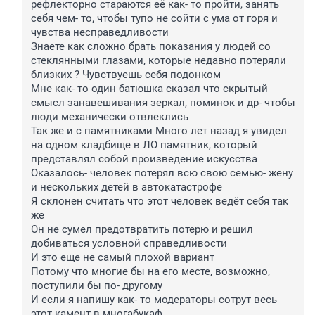
рефлекторно стараются её как- то пройти, занять 
себя чем- то, чтобы тупо не сойти с ума от горя и 
чувства несправедливости

Знаете как сложно брать показания у людей со 
стеклянными глазами, которые недавно потеряли 
близких ? Чувствуешь себя подонком

Мне как- то один батюшка сказал что скрытый 
смысл занавешивания зеркал, поминок и др- чтобы 
люди механически отвлеклись 

Так же и с памятниками Много лет назад я увидел 
на одном кладбище в ЛО памятник, который 
представлял собой произведение искусства

Оказалось- человек потерял всю свою семью- жену 
и нескольких детей в автокатастрофе

Я склонен считать что этот человек ведёт себя так 
же

Он не сумел предотвратить потерю и решил 
добиваться условной справедливости

И это еще не самый плохой вариант

Потому что многие бы на его месте, возможно, 
поступили бы по- другому 

И если я напишу как- то модераторы сотрут весь 
этот камент в многабукаф