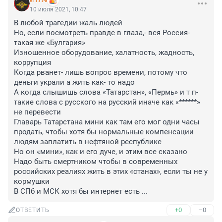
ตำรวจ
10 июля 2021, 10:47
В любой трагедии жаль людей

Но, если посмотреть правде в глаза,- вся Россия- 
такая же «Булгария»

Изношенное оборудование, халатность, жадность, 
коррупция

Когда рванет- лишь вопрос времени, потому что 
деньги украли а жить как- то надо

А когда слышишь слова «Татарстан», «Пермь» и т п- 
такие слова с русского на русский иначе как «******» 
не перевести 

Главарь Татарстана мини как там его мог одни часы 
продать, чтобы хотя бы нормальные компенсации 
людям заплатить в нефтяной республике

Но он «мини», как и его дуче, и этим все сказано

Надо быть смертником чтобы в современных 
российских реалиях жить в этих «станах», если ты не у 
кормушки 

В СПб и МСК хотя бы интернет есть ...
+0
–0
ОТВЕТИТЬ