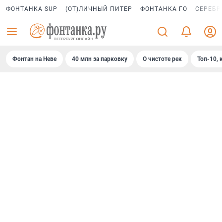
ФОНТАНКА SUP
(ОТ)ЛИЧНЫЙ ПИТЕР
ФОНТАНКА ГО
СЕРЕБР
Фонтан на Неве
40 млн за парковку
О чистоте рек
Топ-10, 