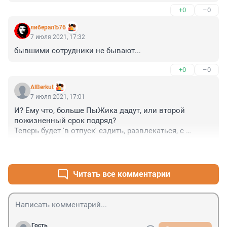
+0
–0
либералЪ76
7 июля 2021, 17:32
бывшими сотрудники не бывают...
+0
–0
AlBerkut
7 июля 2021, 17:01
И? Ему что, больше ПыЖика дадут, или второй 
пожизненный срок подряд? 

Теперь будет 'в отпуск' ездить, развлекаться, с 
некоторой периодичностью в чём-нибудь сознаваясь. 
+0
–0
Так сказать, вносить разнообразие в будни ЗК 
колонии особого режима. И ментам раскрытие 
висяков, и урке развлекуха - поездки (в столыпине, 
Читать все комментарии
но всё же), прогулки на свежем воздухе 
(следственные эксперименты, проверка показаний 
на месте и т.п.), так что возможно не последняя 
новость про него.
Гость