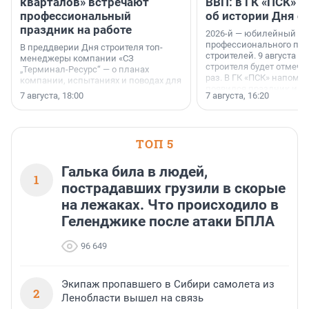
кварталов» встречают
ВВП: в ГК «ПСК» р
профессиональный
об истории Дня с
праздник на работе
2026-й — юбилейный го
профессионального пр
В преддверии Дня строителя топ-
строителей. 9 августа 2
менеджеры компании «СЗ
строителя будет отмечат
„Терминал-Ресурс“ — о планах
раз. В ГК «ПСК» напомни
компании, испытаниях и поводах для
появился праздник и к
осторожного оптимизма.
7 августа, 18:00
7 августа, 16:20
поменялась роль строит
ТОП 5
Галька била в людей,
1
пострадавших грузили в скорые
на лежаках. Что происходило в
Геленджике после атаки БПЛА
96 649
Экипаж пропавшего в Сибири самолета из
2
Ленобласти вышел на связь