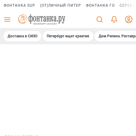
ФОНТАНКА SUP
(ОТ)ЛИЧНЫЙ ПИТЕР
ФОНТАНКА ГО
СЕРЕБР
Доставка в СИЗО
Петербург ищет креатив
Дом Репина. Реставр