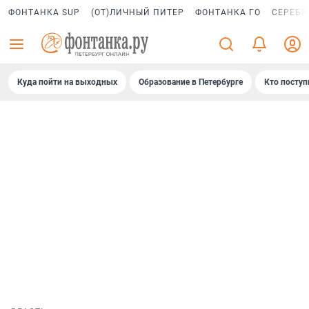
ФОНТАНКА SUP
(ОТ)ЛИЧНЫЙ ПИТЕР
ФОНТАНКА ГО
СЕРЕБР
Куда пойти на выходных
Образование в Петербурге
Кто поступ