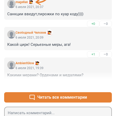
magellan
6 июля 2021, 20:37
Санкции введут,пирожки по куар коду))))
+0
–0
Свободный Человек
6 июля 2021, 20:09
Какой цирк! Серьезные меры, ага!
+1
–0
AmbientGlow
6 июля 2021, 19:39
Какими мерами? Орденами и медалями?
+0
–0
Читать все комментарии