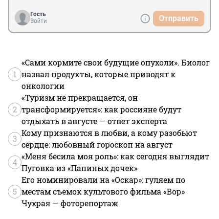
Гость
Отправить
Войти
«Сами кормите свои будущие опухоли». Биолог
1
назвал продукты, которые приводят к
онкологии
«Туризм не прекращается, он
2
трансформируется»: как россияне будут
отдыхать в августе — ответ эксперта
Кому признаются в любви, а кому разобьют
3
сердце: любовный гороскоп на август
«Меня бесила моя роль»: как сегодня выглядит
4
Пуговка из «Папиных дочек»
Его номинировали на «Оскар»: гуляем по
5
местам съемок культового фильма «Вор»
Чухрая — фоторепортаж