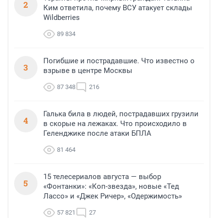
2
Ким ответила, почему ВСУ атакует склады
Wildberries
89 834
Погибшие и пострадавшие. Что известно о
3
взрыве в центре Москвы
87 348
216
Галька била в людей, пострадавших грузили
4
в скорые на лежаках. Что происходило в
Геленджике после атаки БПЛА
81 464
15 телесериалов августа — выбор
5
«Фонтанки»: «Коп-звезда», новые «Тед
Лассо» и «Джек Ричер», «Одержимость»
57 821
27