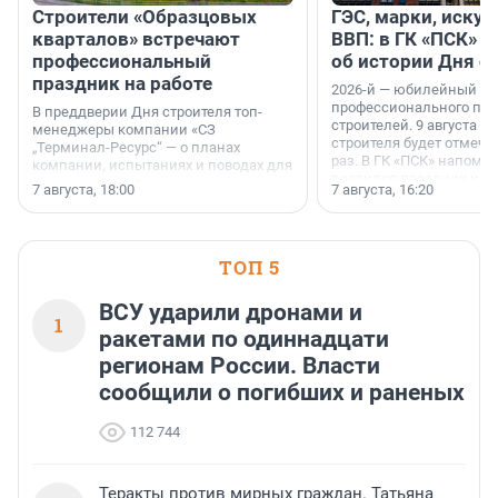
Строители «Образцовых
ГЭС, марки, искус
кварталов» встречают
ВВП: в ГК «ПСК» р
профессиональный
об истории Дня с
праздник на работе
2026-й — юбилейный го
профессионального пр
В преддверии Дня строителя топ-
строителей. 9 августа 2
менеджеры компании «СЗ
строителя будет отмечат
„Терминал-Ресурс“ — о планах
раз. В ГК «ПСК» напомни
компании, испытаниях и поводах для
появился праздник и к
осторожного оптимизма.
7 августа, 18:00
7 августа, 16:20
поменялась роль строит
ТОП 5
ВСУ ударили дронами и
1
ракетами по одиннадцати
регионам России. Власти
сообщили о погибших и раненых
112 744
Теракты против мирных граждан. Татьяна