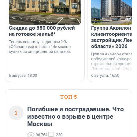
Скидка до 880 000 рублей
Группа Аквилон 
на готовое жильё*
клиентоориентир
застройщик Лени
Теперь квартиру в сданном ЖК
области» 2026
«Образцовый квартал 14» можно
купить со специальной скидкой.
Группа Аквилон стала 
победителей конкурса 
строительная организа
Ленинградской области 
номинации «Самый
6 августа, 18:00
6 августа, 16:50
клиентоориентированн
застройщик Ленинград
области».
ТОП 5
Погибшие и пострадавшие. Что
1
известно о взрыве в центре
Москвы
96 764
220