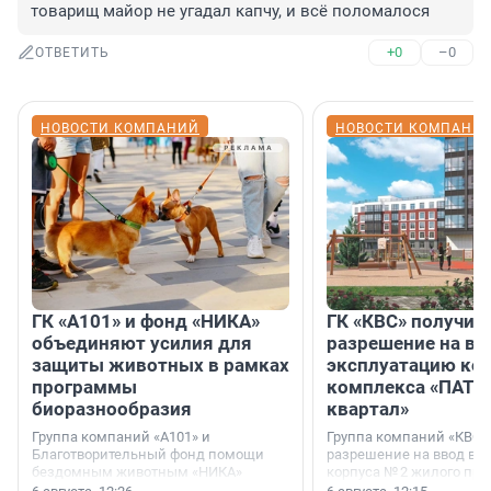
товарищ майор не угадал капчу, и всё поломалося
+0
–0
ОТВЕТИТЬ
НОВОСТИ КОМПАНИЙ
НОВОСТИ КОМПАНИ
ГК «А101» и фонд «НИКА»
ГК «КВС» получил
объединяют усилия для
разрешение на вв
защиты животных в рамках
эксплуатацию кор
программы
комплекса «ПАТИ
биоразнообразия
квартал»
Группа компаний «А101» и
Группа компаний «КВС»
Благотворительный фонд помощи
разрешение на ввод в 
бездомным животным «НИКА»
корпуса № 2 жилого про
заключили соглашение о
Уютный квартал», расп