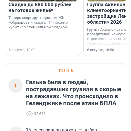
Скидка до 880 000 рублей
Группа Аквилон 
на готовое жильё*
клиентоориентир
застройщик Лени
Теперь квартиру в сданном ЖК
области» 2026
«Образцовый квартал 14» можно
купить со специальной скидкой.
Группа Аквилон стала 
победителей конкурса 
строительная организа
Ленинградской области 
номинации «Самый
6 августа, 18:00
6 августа, 16:50
клиентоориентированн
застройщик Ленинград
области».
ТОП 5
Галька била в людей,
1
пострадавших грузили в скорые
на лежаках. Что происходило в
Геленджике после атаки БПЛА
92 644
15 телесериалов августа — выбор