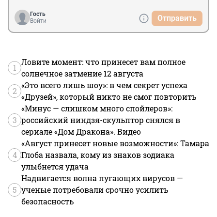
Гость
Отправить
Войти
Ловите момент: что принесет вам полное
1
солнечное затмение 12 августа
«Это всего лишь шоу»: в чем секрет успеха
2
«Друзей», который никто не смог повторить
«Минус — слишком много спойлеров»:
3
российский ниндзя-скульптор снялся в
сериале «Дом Дракона». Видео
«Август принесет новые возможности»: Тамара
4
Глоба назвала, кому из знаков зодиака
улыбнется удача
Надвигается волна пугающих вирусов —
5
ученые потребовали срочно усилить
безопасность