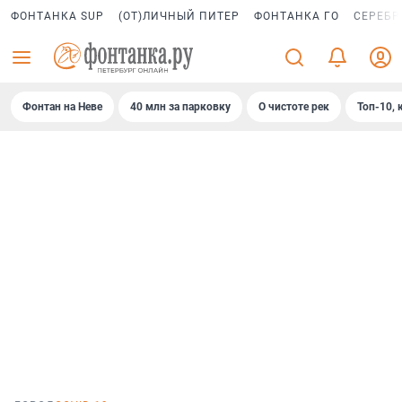
ФОНТАНКА SUP
(ОТ)ЛИЧНЫЙ ПИТЕР
ФОНТАНКА ГО
СЕРЕБР
Фонтан на Неве
40 млн за парковку
О чистоте рек
Топ-10, 