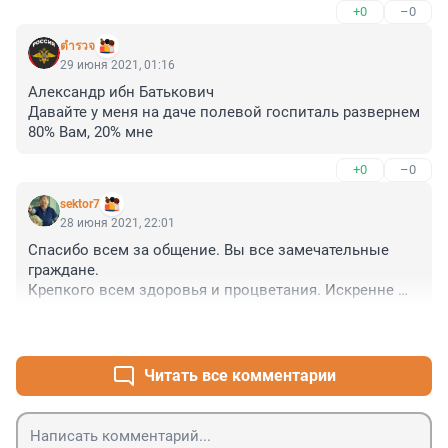
+0
–0
Вакцинировать - в первую очередь пожилых.

Даже так: возраста 60-65, кто вынужден работать а не 
ตำรวจ
сидеть подтопим и дачам.
29 июня 2021, 01:16
Александр ибн Батькович

Давайте у меня на даче полевой госпиталь развернем

80% Вам, 20% мне
+0
–0
sektor7
28 июня 2021, 22:01
Спасибо всем за общение. Вы все замечательные 
граждане. 

Крепкого всем здоровья и процветания. Искренне 
извиняюсь если кому доставлял неприятности.

+0
–0
Покидаю Фонтанку. 

Изданию желаю побольше читателей и хороших 
позитивных новостей🌹.

Читать все комментарии
Любите наш город!