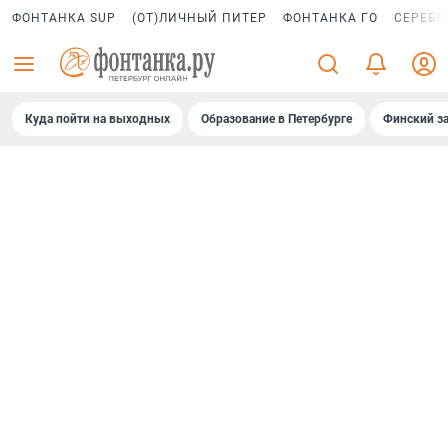
ФОНТАНКА SUP
(ОТ)ЛИЧНЫЙ ПИТЕР
ФОНТАНКА ГО
СЕРЕБР
Куда пойти на выходных
Образование в Петербурге
Финский за