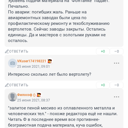
Уровень подачи материала на "Фонтанке" падает. 
Печально.

По аварии: погибших жаль. Раньше на 
авиаремонтных заводах были цеха по 
профилактическому ремонту и техобслуживанию 
вертолетов. Сейчас заводы закрыты. Остались 
единицы. Да и мастеров с золотыми руками не 
осталось.
+0
–0
ОТВЕТИТЬ
VKuser174198221
25 июня 2021, 09:01
Интересно сколько лет было вертолету?
+0
–0
ОТВЕТИТЬ
Философ ()
25 июня 2021, 08:37
"залитое пеной месиво из оплавленного металла и 
человеческих тел." - похоже редактора ещё не нашли. 
Читать Ф в последнее время все противнее- 
безграмотная подача материала, куча ошибок, 