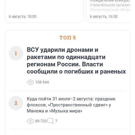
победителей конкурса 
строительная организа
Ленинградской области 
номинации «Самый
6 августа, 18:00
6 августа, 16:50
клиентоориентированн
застройщик Ленинград
области».
ТОП 5
ВСУ ударили дронами и
1
ракетами по одиннадцати
регионам России. Власти
сообщили о погибших и раненых
108 944
Куда пойти 31 июля–2 августа: праздник
2
флоксов, «Пространственный сдвиг» у
Манежа и «Музыка мира»
89 720
7