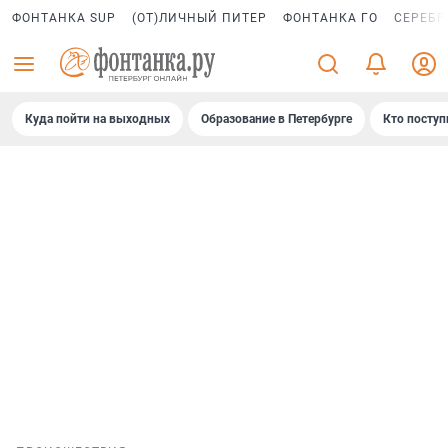
ФОНТАНКА SUP
(ОТ)ЛИЧНЫЙ ПИТЕР
ФОНТАНКА ГО
СЕРЕБР
Куда пойти на выходных
Образование в Петербурге
Кто поступ