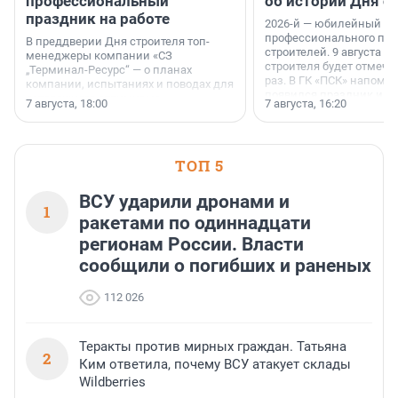
профессиональный
об истории Дня с
праздник на работе
2026-й — юбилейный го
профессионального пр
В преддверии Дня строителя топ-
строителей. 9 августа 2
менеджеры компании «СЗ
строителя будет отмечат
„Терминал-Ресурс“ — о планах
раз. В ГК «ПСК» напомни
компании, испытаниях и поводах для
появился праздник и к
осторожного оптимизма.
7 августа, 18:00
7 августа, 16:20
поменялась роль строит
ТОП 5
ВСУ ударили дронами и
1
ракетами по одиннадцати
регионам России. Власти
сообщили о погибших и раненых
112 026
Теракты против мирных граждан. Татьяна
2
Ким ответила, почему ВСУ атакует склады
Wildberries