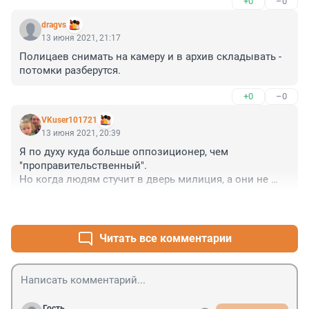
+0
–0
dragvs
13 июня 2021, 21:17
Полицаев снимать на камеру и в архив складывать - 
потомки разберутся.
+0
–0
VKuser101721
13 июня 2021, 20:39
Я по духу куда больше оппозиционер, чем 
"проправительственный". 

Но когда людям стучит в дверь милиция, а они не 
открывают - это явное неуважение к власти, 
+0
–0
откровенное скотство и ловля хайпа. 

За само это нужно штрафовать.

Читать все комментарии
Хотя лозунги "Свободу политзаключенным", и сбор 
для них денег я поддерживаю.
Гость