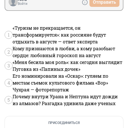
Отправить
Войти
«Туризм не прекращается, он
1
трансформируется»: как россияне будут
отдыхать в августе — ответ эксперта
Кому признаются в любви, а кому разобьют
2
сердце: любовный гороскоп на август
«Меня бесила моя роль»: как сегодня выглядит
3
Пуговка из «Папиных дочек»
Его номинировали на «Оскар»: гуляем по
4
местам съемок культового фильма «Вор»
Чухрая — фоторепортаж
Почему внутри Урана и Нептуна идут дожди
5
из алмазов? Разгадка удивила даже ученых
ПРИСОЕДИНИТЬСЯ