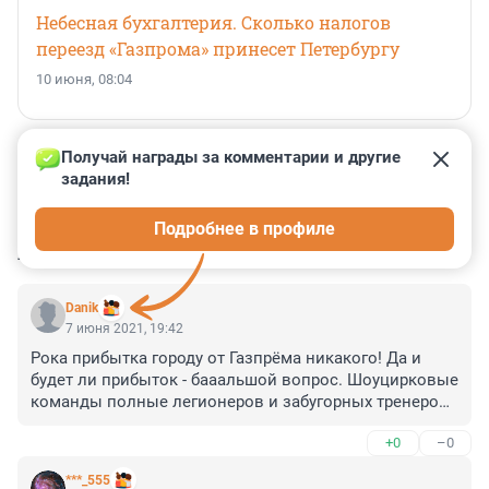
Небесная бухгалтерия. Сколько налогов
переезд «Газпрома» принесет Петербургу
10 июня, 08:04
Получай награды за комментарии и другие 
задания!
0
0
0
0
0
Подробнее в профиле
КОММЕНТАРИИ
54
Danik
7 июня 2021, 19:42
Рока прибытка городу от Газпрёма никакого! Да и 
будет ли прибыток - бааальшой вопрос. Шоуцирковые 
команды полные легионеров и забугорных тренеров 
задыхаются от переизбытка денег. Стройка арен для 
+0
–0
этих команд в разгаре. 

Город же уже который год не может найти денег на 
***_555