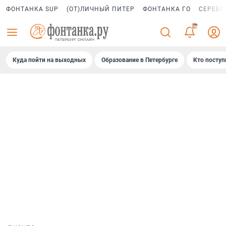
ФОНТАНКА SUP
(ОТ)ЛИЧНЫЙ ПИТЕР
ФОНТАНКА ГО
СЕРЕБР
Куда пойти на выходных
Образование в Петербурге
Кто поступ