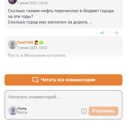
очень нужные проекты типа, метро. А если и строятся 
7 июня 2021, 10:24
станции метро, то они текут и вообщем-то в этом 
Сколько газмяс-нефть перечислил в бюджет города 
месте городу абсолютно не нужны!
за эти годы?

Сколько город ему заплатил за дороги, 
инфраструктуру, подарил 

+0
–0
бесплатно участков под АЗС и коммерческие 
спортзалы?

Pavel1988
Сколько земли оттяпал у парков?

7 июня 2021, 10:07
Где обещанное газмясом метро, электричка, 
Пусть в Московии остаются.
скоростной трамвай, дороги и развязки, которые они 
клялись построить при согласовании газоскрёба?
+0
–0
Читать все комментарии
Гость
Отправить
Войти