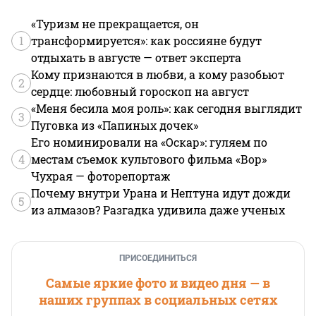
«Туризм не прекращается, он
1
трансформируется»: как россияне будут
отдыхать в августе — ответ эксперта
Кому признаются в любви, а кому разобьют
2
сердце: любовный гороскоп на август
«Меня бесила моя роль»: как сегодня выглядит
3
Пуговка из «Папиных дочек»
Его номинировали на «Оскар»: гуляем по
4
местам съемок культового фильма «Вор»
Чухрая — фоторепортаж
Почему внутри Урана и Нептуна идут дожди
5
из алмазов? Разгадка удивила даже ученых
ПРИСОЕДИНИТЬСЯ
Самые яркие фото и видео дня — в
наших группах в социальных сетях