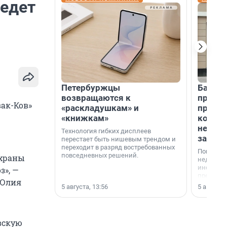
 едет
Петербуржцы
Банк К
возвращаются к
програ
ак-Ков»
«раскладушкам» и
приоб
«книжкам»
комме
недви
Технология гибких дисплеев
застр
перестает быть нишевым трендом и
переходит в разряд востребованных
Покупка 
повседневных решений.
охраны
недвижи
инструме
з», —
предприн
 Юлия
офис, ск
5 августа, 13:56
5 августа,
или гото
успех сд
выбора о
финанси
вскую