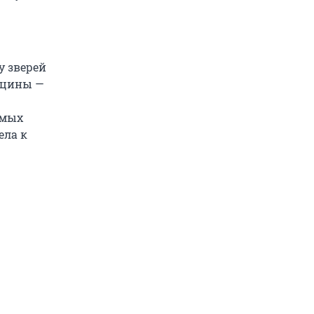
у зверей
кцины —
емых
ела к