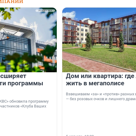
МПАНИЙ
асширяет
Дом или квартира: где
ти программы
жить в мегаполисе
Взвешиваем «за» и «против» разных 
— без розовых очков и лишнего драм
КВС» обновила программу
участников «Клуба Ваших