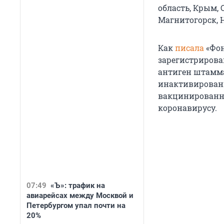
область, Крым, 
Магнитогорск, Н
Как
писала
«Фон
зарегистрирова
антиген штамма
инактивированн
вакцинированны
коронавирусу.
07:49
«Ъ»: трафик на
авиарейсах между Москвой и
Петербургом упал почти на
20%