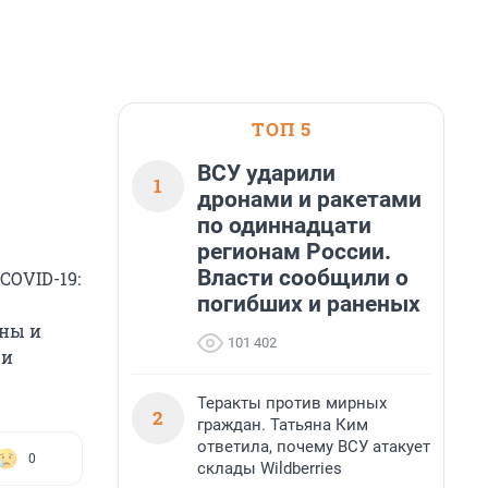
ТОП 5
ВСУ ударили
1
дронами и ракетами
по одиннадцати
регионам России.
Власти сообщили о
COVID-19:
погибших и раненых
яны и
101 402
чи
Теракты против мирных
2
граждан. Татьяна Ким
ответила, почему ВСУ атакует
0
склады Wildberries