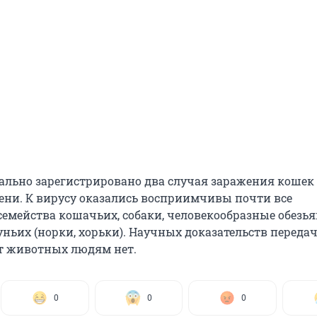
ально зарегистрировано два случая заражения кошек 
ени. К вирусу оказались восприимчивы почти все
семейства кошачьих, собаки, человекообразные обезь
уньих (норки, хорьки). Научных доказательств переда
т животных людям нет.
0
0
0