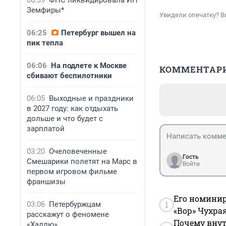
06:39
ФНС ликвидировала ИП
Земфиры*
Увидели опечатку? В
06:25
Петербург вышел на
пик тепла
06:06
На подлете к Москве
КОММЕНТАР
сбивают беспилотники
06:05
Выходные и праздники
в 2027 году: как отдыхать
дольше и что будет с
зарплатой
03:20
Очеловеченные
Гость
Смешарики полетят на Марс в
Войти
первом игровом фильме
франшизы
Его номинир
1
03:06
Петербуржцам
«Вор» Чухра
расскажут о феномене
Почему внут
«Халлю»