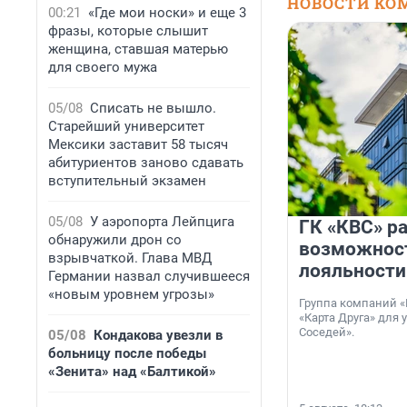
НОВОСТИ КО
00:21
«Где мои носки» и еще 3
фразы, которые слышит
женщина, ставшая матерью
для своего мужа
05/08
Списать не вышло.
Старейший университет
Мексики заставит 58 тысяч
абитуриентов заново сдавать
вступительный экзамен
05/08
У аэропорта Лейпцига
ГК «КВС» р
обнаружили дрон со
возможнос
взрывчаткой. Глава МВД
лояльности
Германии назвал случившееся
«новым уровнем угрозы»
Группа компаний «
«Карта Друга» для 
Соседей».
05/08
Кондакова увезли в
больницу после победы
«Зенита» над «Балтикой»