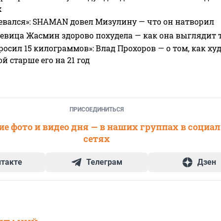
х
евался»: SHAMAN довел Мизулину — что он натворил
 певица Жасмин здорово похудела — как она выглядит 
росил 15 килограммов»: Влад Прохоров — о том, как худе
 старше его на 21 год
ПРИСОЕДИНИТЬСЯ
е фото и видео дня — в наших группах в социа
сетях
нтакте
Телеграм
Дзен