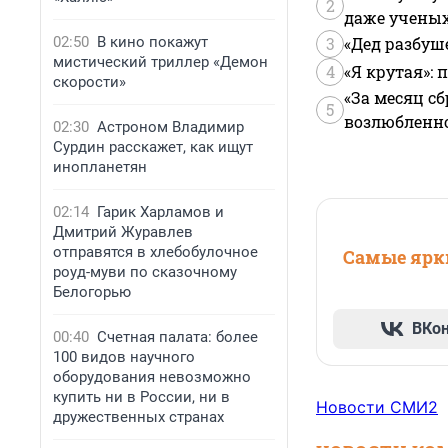
2
даже учены
02:50
В кино покажут
3
«Дед разбуш
мистический триллер «Демон
4
«Я крутая»:
скорости»
«За месяц сб
5
возлюбленной
02:30
Астроном Владимир
Сурдин расскажет, как ищут
инопланетян
02:14
Гарик Харламов и
Дмитрий Журавлев
отправятся в хлебобулочное
Самые ярки
роуд-муви по сказочному
Белогорью
ВКо
00:40
Счетная палата: более
100 видов научного
оборудования невозможно
купить ни в России, ни в
Новости СМИ2
дружественных странах