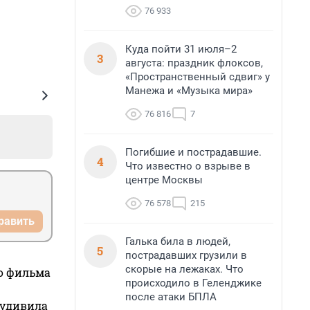
76 933
Куда пойти 31 июля–2
3
августа: праздник флоксов,
«Пространственный сдвиг» у
Манежа и «Музыка мира»
76 816
7
Погибшие и пострадавшие.
4
Что известно о взрыве в
центре Москвы
76 578
215
равить
Галька била в людей,
5
пострадавших грузили в
скорые на лежаках. Что
го фильма
происходило в Геленджике
после атаки БПЛА
 удивила