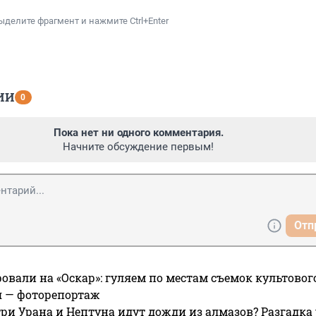
ыделите фрагмент и нажмите Ctrl+Enter
ИИ
0
Пока нет ни одного комментария.
Начните обсуждение первым!
Отп
овали на «Оскар»: гуляем по местам съемок культово
я — фоторепортаж
ри Урана и Нептуна идут дожди из алмазов? Разгадка