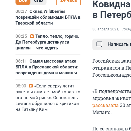
Все
СПБ
24 часа
Ковидна
08:37
Склад Wildberries
в Петерб
повреждён обломками БПЛА в
Тверской области
30 апреля 2021, 17:43
08:25
Тепло, тепло, горячо.
До Петербурга дотянулся
Написать
циклон — что ждать
Российская вак
08:11
Самая массовая атака
БПЛА в Ярославской области:
отправится в Пе
повреждены дома и машины
Россельхознадзо
08:00
«Если сверху летит
«В подведомств
ракета и сжигает мой товар, то
это не мой риск». Основатель
здоровья живот
Levrana обрушился с критикой
рассказала
30 а
на Татьяну Ким
Мелано.
По её словам, 