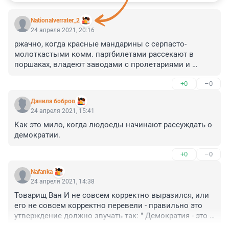
Nationalverrater_2
24 апреля 2021, 20:16
ржачно, когда красные мандарины с серпасто-
молоткастыми комм. партбилетами рассекают в 
поршаках, владеют заводами с пролетариями и 
проживают в виллах . Но особо ржачно их толковища 
+0
–0
про их "демократию". Это когда на "воспитательную " 
зону ,за колючку у них увозят за пьяный базар, за 
Данила бобров
молитву , по доносу - БЕЗ СУДА.
24 апреля 2021, 15:41
Как это мило, когда людоеды начинают рассуждать о 
демократии.
+0
–0
Nafanka
24 апреля 2021, 14:38
Товарищ Ван И не совсем корректно выразился, или 
его не совсем корректно перевели - правильно это 
утверждение должно звучать так: " Демократия - это 
не только Кока -Кола!" )))