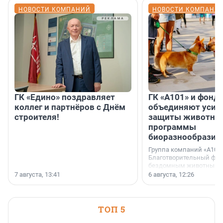
НОВОСТИ КОМПАНИЙ
НОВОСТИ КОМПАНИ
ГК «Едино» поздравляет
ГК «А101» и фонд
коллег и партнёров с Днём
объединяют усил
строителя!
защиты животных
программы
биоразнообразия
Группа компаний «А101»
Благотворительный фо
бездомным животным 
заключили соглашение
7 августа, 13:41
6 августа, 12:26
стратегическом сотрудн
ТОП 5