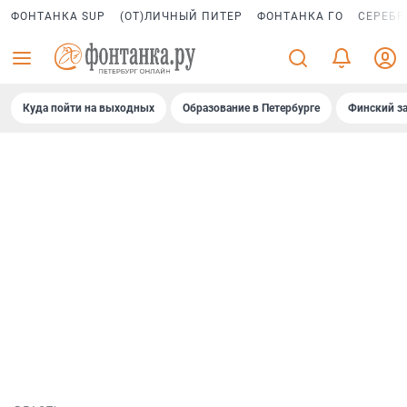
ФОНТАНКА SUP
(ОТ)ЛИЧНЫЙ ПИТЕР
ФОНТАНКА ГО
СЕРЕБР
Куда пойти на выходных
Образование в Петербурге
Финский за