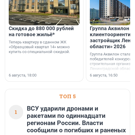
Скидка до 880 000 рублей
Группа Аквилон 
на готовое жильё*
клиентоориентир
застройщик Лени
Теперь квартиру в сданном ЖК
области» 2026
«Образцовый квартал 14» можно
купить со специальной скидкой.
Группа Аквилон стала 
победителей конкурса 
строительная организа
Ленинградской области 
номинации «Самый
6 августа, 18:00
6 августа, 16:50
клиентоориентированн
застройщик Ленинград
области».
ТОП 5
ВСУ ударили дронами и
1
ракетами по одиннадцати
регионам России. Власти
сообщили о погибших и раненых