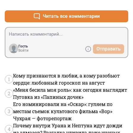
+0
–0
сырья показывать прибыль. Если кто-то не согласен, 
что цель любой компании в получении прибыли, а в 
случае госкомпании в пополнении бюджета должен 
Читать все комментарии
пройти освидетельствование у профильных 
специалистов счётной палаты и по результам 
специальная комиссия должна вынести решения о 
профпригодности или направлении дела вместе с 
телом в следственный комитет. Мне кажется что 
Гость
Отправить
после ревизии совместной всех его дел и 
Войти
подписание обязательнва об устранении нарушений, 
поездка в СИЗО может и не понадобиться.
Кому признаются в любви, а кому разобьют
1
сердце: любовный гороскоп на август
«Меня бесила моя роль»: как сегодня выглядит
2
Пуговка из «Папиных дочек»
Его номинировали на «Оскар»: гуляем по
3
местам съемок культового фильма «Вор»
Чухрая — фоторепортаж
Почему внутри Урана и Нептуна идут дожди
4
из алмазов? Разгадка удивила даже ученых