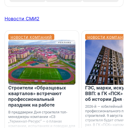
Новости СМИ2
НОВОСТИ КОМПАНИЙ
НОВОСТИ КОМПАНИ
Строители «Образцовых
ГЭС, марки, искус
кварталов» встречают
ВВП: в ГК «ПСК» р
профессиональный
об истории Дня с
праздник на работе
2026-й — юбилейный го
профессионального пр
В преддверии Дня строителя топ-
строителей. 9 августа 2
менеджеры компании «СЗ
строителя будет отмечат
„Терминал-Ресурс“ — о планах
раз. В ГК «ПСК» напомни
компании, испытаниях и поводах для