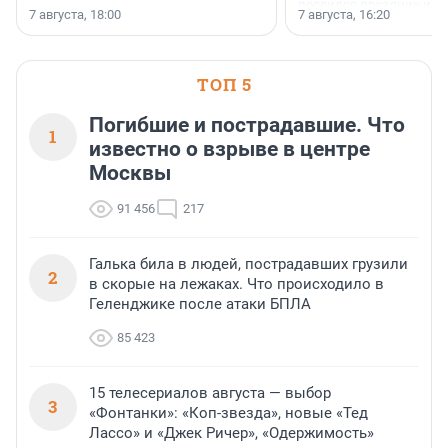
появился праздник и к
осторожного оптимизма.
7 августа, 18:00
7 августа, 16:20
поменялась роль строит
ТОП 5
Погибшие и пострадавшие. Что
1
известно о взрыве в центре
Москвы
91 456
217
Галька била в людей, пострадавших грузили
2
в скорые на лежаках. Что происходило в
Геленджике после атаки БПЛА
85 423
15 телесериалов августа — выбор
3
«Фонтанки»: «Коп-звезда», новые «Тед
Лассо» и «Джек Ричер», «Одержимость»