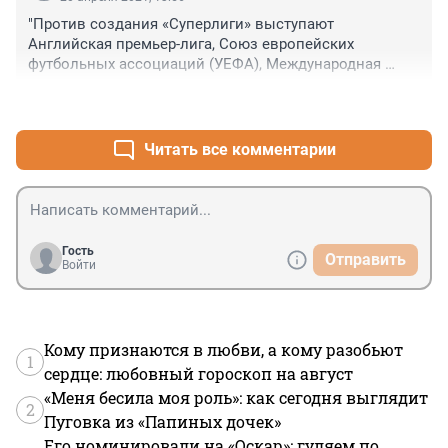
"Против создания «Суперлиги» выступают 
Английская премьер-лига, Союз европейских 
футбольных ассоциаций (УЕФА), Международная 
федерация футбола (ФИФА) и Российская премьер-
+0
–0
лига".

Ну, если против выступает Российская премьер-лига, 
то сразу же становится понятно, такой футбол нам не 
Читать все комментарии
нужен, а сам проект зарублен на корню.
Гость
Отправить
Войти
Кому признаются в любви, а кому разобьют
1
сердце: любовный гороскоп на август
«Меня бесила моя роль»: как сегодня выглядит
2
Пуговка из «Папиных дочек»
Его номинировали на «Оскар»: гуляем по