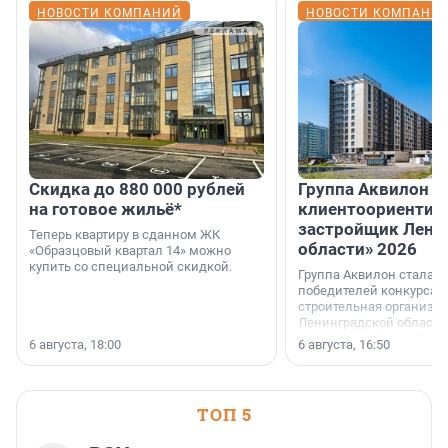
НОВОСТИ КОМПАНИЙ
НОВОСТИ КОМПАНИ
Скидка до 880 000 рублей
Группа Аквилон 
на готовое жильё*
клиентоориентир
застройщик Лени
Теперь квартиру в сданном ЖК
области» 2026
«Образцовый квартал 14» можно
купить со специальной скидкой.
Группа Аквилон стала 
победителей конкурса 
строительная организа
Ленинградской области 
номинации «Самый
6 августа, 18:00
6 августа, 16:50
клиентоориентированн
застройщик Ленинград
области».
ТОП 5