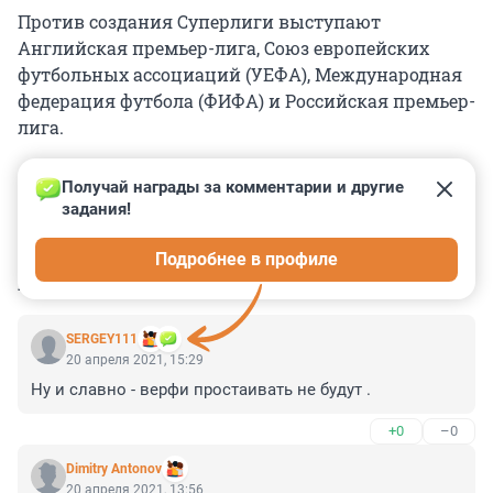
Против создания Суперлиги выступают
Английская премьер-лига, Союз европейских
футбольных ассоциаций (УЕФА), Международная
федерация футбола (ФИФА) и Российская премьер-
лига.
Получай награды за комментарии и другие 
задания!
0
0
0
0
0
Подробнее в профиле
КОММЕНТАРИИ
3
SERGEY111
20 апреля 2021, 15:29
Ну и славно - верфи простаивать не будут .
+0
–0
Dimitry Antonov
20 апреля 2021, 13:56