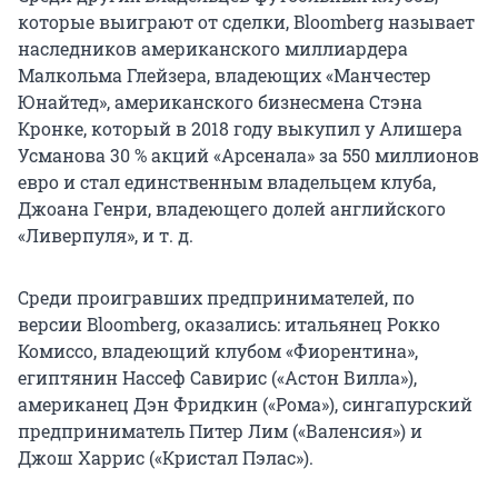
которые выиграют от сделки, Bloomberg называет
наследников американского миллиардера
Малкольма Глейзера, владеющих «Манчестер
Юнайтед», американского бизнесмена Стэна
Кронке, который в 2018 году выкупил у Алишера
Усманова 30 % акций «Арсенала» за 550 миллионов
евро и стал единственным владельцем клуба,
Джоана Генри, владеющего долей английского
«Ливерпуля», и т. д.
Среди проигравших предпринимателей, по
версии Bloomberg, оказались: итальянец Рокко
Комиссо, владеющий клубом «Фиорентина»,
египтянин Нассеф Савирис («Астон Вилла»),
американец Дэн Фридкин («Рома»), сингапурский
предприниматель Питер Лим («Валенсия») и
Джош Харрис («Кристал Пэлас»).