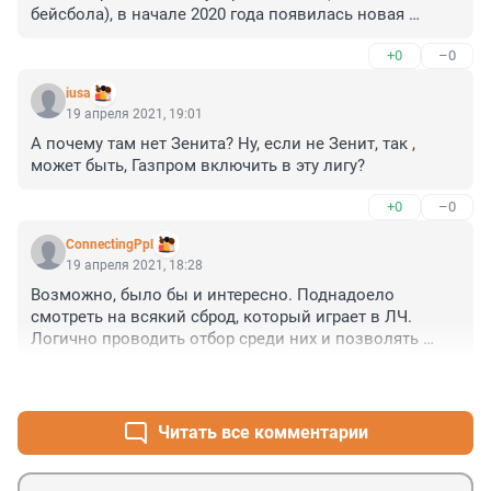
бейсбола), в начале 2020 года появилась новая 
футбольная лига XFL.

+0
–0
То есть при существующей супер мощной системе 
появилась еще одна. Которая, кстати, отличалась 
iusa
форматом и была очень интересной. 

19 апреля 2021, 19:01
То есть самое главное - она конкурентно и 
А почему там нет Зенита? Ну, если не Зенит, так , 
жизнеспособная.

может быть, Газпром включить в эту лигу?
Почему бы тоже самое не сделать в европейском 
+0
–0
футболе? 

Пусть сами команды выбирают, где им участвовать.

ConnectingPpl
А все крики о бессмысленности Суперлиги - это 
19 апреля 2021, 18:28
страхи УЕФА потерять деньги из-за того болота, в 
Возможно, было бы и интересно. Поднадоело 
которе они превратили футбол.
смотреть на всякий сброд, который играет в ЛЧ. 
Логично проводить отбор среди них и позволять 
лучшим сыграть с грандами).
+0
–0
Читать все комментарии