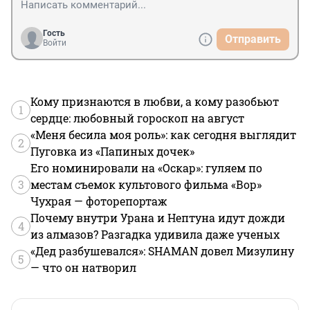
Гость
Отправить
Войти
Кому признаются в любви, а кому разобьют
1
сердце: любовный гороскоп на август
«Меня бесила моя роль»: как сегодня выглядит
2
Пуговка из «Папиных дочек»
Его номинировали на «Оскар»: гуляем по
3
местам съемок культового фильма «Вор»
Чухрая — фоторепортаж
Почему внутри Урана и Нептуна идут дожди
4
из алмазов? Разгадка удивила даже ученых
«Дед разбушевался»: SHAMAN довел Мизулину
5
— что он натворил