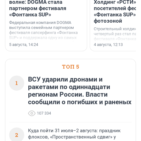
волне: DOGMA стала
Холдинг «РСТИ» 
партнером фестиваля
посетителей фест
«Фонтанка SUP»
«Фонтанка SUP» я
фотозоной
Федеральная компания DOGMA
выступила семейным партнером
Строительный холдинг 
фестиваля сапсерфинга «Фонтанка
четвертый раз стал пар
SUP» и поддержала одну из самых
фестиваля «Фонтанка S
ярких и романтичных номинаций —
раз компания стремится
5 августа, 14:24
4 августа, 12:13
«SUP-свадьба».
привезти корпоративну
и подарить настоящий 
посетителям фестиваля
необычной фотозоне.
ТОП 5
ВСУ ударили дронами и
1
ракетами по одиннадцати
регионам России. Власти
сообщили о погибших и раненых
107 334
Куда пойти 31 июля–2 августа: праздник
2
флоксов, «Пространственный сдвиг» у