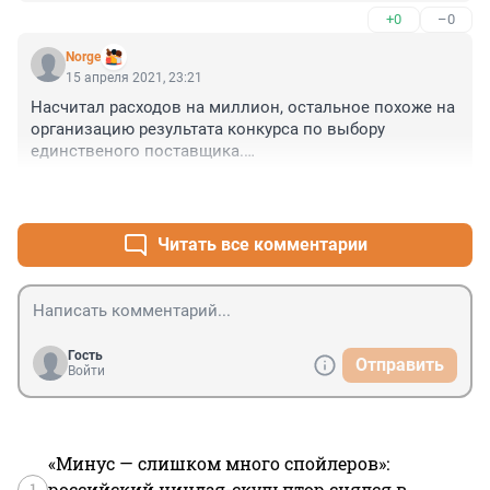
+0
–0
Norge
15 апреля 2021, 23:21
Насчитал расходов на миллион, остальное похоже на 
организацию результата конкурса по выбору 
единственого поставщика.

Задерживать будут сразу? Или опять из Лондона 
+0
–0
доставать?
Читать все комментарии
Гость
Отправить
Войти
«Минус — слишком много спойлеров»:
1
российский ниндзя-скульптор снялся в