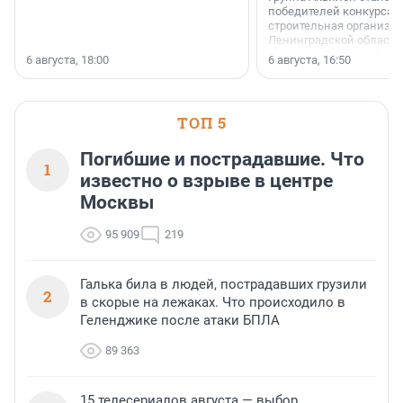
победителей конкурса 
строительная организа
Ленинградской области 
номинации «Самый
6 августа, 18:00
6 августа, 16:50
клиентоориентированн
застройщик Ленинград
области».
ТОП 5
Погибшие и пострадавшие. Что
1
известно о взрыве в центре
Москвы
95 909
219
Галька била в людей, пострадавших грузили
2
в скорые на лежаках. Что происходило в
Геленджике после атаки БПЛА
89 363
15 телесериалов августа — выбор