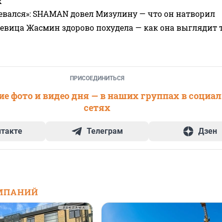
х
евался»: SHAMAN довел Мизулину — что он натворил
 певица Жасмин здорово похудела — как она выглядит 
ПРИСОЕДИНИТЬСЯ
е фото и видео дня — в наших группах в социа
сетях
нтакте
Телеграм
Дзен
МПАНИЙ