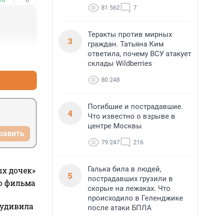
81 562
7
Теракты против мирных
3
граждан. Татьяна Ким
ответила, почему ВСУ атакует
+0
–0
склады Wildberries
80 248
Погибшие и пострадавшие.
4
Что известно о взрыве в
центре Москвы
равить
79 247
216
Галька била в людей,
ых дочек»
5
пострадавших грузили в
го фильма
скорые на лежаках. Что
происходило в Геленджике
 удивила
после атаки БПЛА