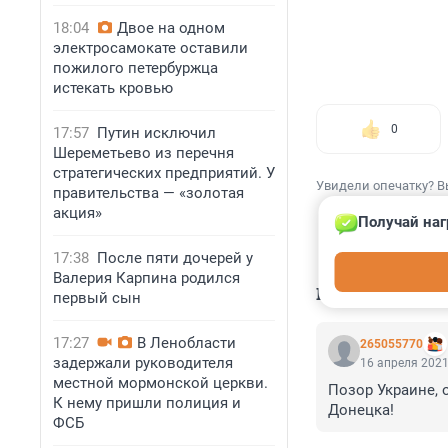
18:04
Двое на одном
электросамокате оставили
пожилого петербуржца
истекать кровью
0
17:57
Путин исключил
Шереметьево из перечня
стратегических предприятий. У
Увидели опечатку? В
правительства — «золотая
акция»
Получай наг
17:38
После пяти дочерей у
Валерия Карпина родился
КОММЕНТАР
первый сын
17:27
В Ленобласти
265055770
задержали руководителя
16 апреля 2021
местной мормонской церкви.
Позор Украине, 
К нему пришли полиция и
Донецка!
ФСБ