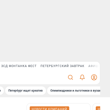
ЗСД ФОНТАНКА ФЕСТ
ПЕТЕРБУРГСКИЙ ЗАВТРАК
АФИША PLUS
и
Петербург ищет креатив
Олимпиадники и льготники в вузах СПб
НОВОСТИ КОМПАНИЙ
НОВОС