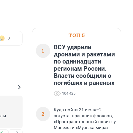
ТОП 5
0
ВСУ ударили
1
дронами и ракетами
по одиннадцати
регионам России.
Власти сообщили о
погибших и раненых
104 425
Куда пойти 31 июля–2
2
августа: праздник флоксов,
лы 
«Пространственный сдвиг» у
Манежа и «Музыка мира»
+0
–0