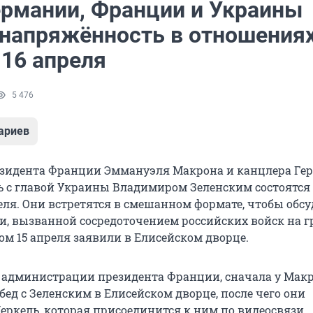
ермании, Франции и Украины
 напряжённость в отношениях
 16 апреля
5 476
ариев
езидента Франции Эммануэля Макрона и канцлера Ге
 с главой Украины Владимиром Зеленским состоятся
еля. Они встретятся в смешанном формате, чтобы обс
и, вызванной сосредоточением российских войск на г
ом 15 апреля заявили в Елисейском дворце.
 администрации президента Франции, сначала у Мак
ед с Зеленским в Елисейском дворце, после чего они
еркель, которая присоединится к ним по видеосвязи.