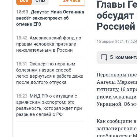
Все
СПБ
24 часа
Главы Г
18:53
Депутат Нина Останина
обсудят
внесёт законопроект об
Россией
отмене ЕГЭ
18:42
Американский фонд по
15 апреля 2021, 17:52
правам человека признали
нежелательным в России
5
коммент
18:31
Эксперт по нервным
болезням назвал способ
Переговоры пр
легко вернуться к работе даже
Ангелы Меркель
после долгого отпуска
пятницу, 16 апр
18:23
МИД РФ о ситуации с
риски эскалаци
армянским экспортом: это
Украиной. Об эт
реальность, которая ждет при
разрыве связей с РФ
Как сообщили в
запланирован об
пообщаются с М