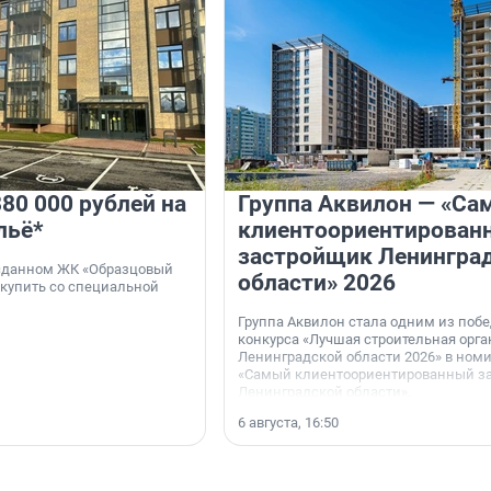
80 000 рублей на
Группа Аквилон — «Са
льё*
клиентоориентирован
застройщик Ленингра
 сданном ЖК «Образцовый
области» 2026
 купить со специальной
Группа Аквилон стала одним из поб
конкурса «Лучшая строительная орг
Ленинградской области 2026» в ном
«Самый клиентоориентированный з
Ленинградской области».
6 августа, 16:50