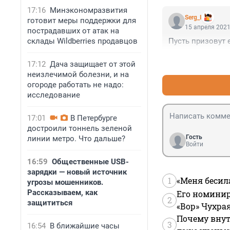
17:16
Минэкономразвития
Serg_I
готовит меры поддержки для
15 апреля 2021
пострадавших от атак на
склады Wildberries продавцов
Пусть призовут 
17:12
Дача защищает от этой
неизлечимой болезни, и на
огороде работать не надо:
исследование
17:01
В Петербурге
достроили тоннель зеленой
Гость
линии метро. Что дальше?
Войти
16:59
Общественные USB-
зарядки — новый источник
1
«Меня бесил
угрозы мошенников.
Рассказываем, как
Его номинир
2
защититься
«Вор» Чухра
Почему внут
3
16:54
В ближайшие часы