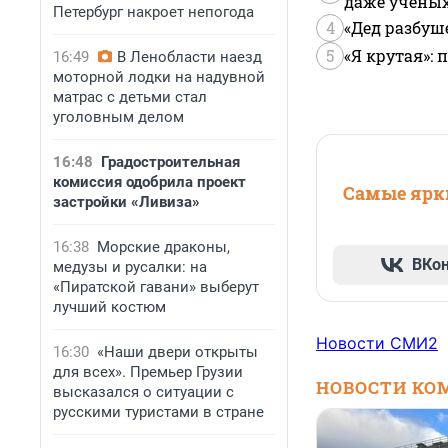
даже учены
Петербург накроет непогода
4
«Дед разбуш
5
«Я крутая»:
16:49
В Ленобласти наезд
моторной лодки на надувной
матрас с детьми стал
уголовным делом
16:48
Градостроительная
комиссия одобрила проект
Самые ярки
застройки «Ливиза»
16:38
Морские драконы,
ВКо
медузы и русалки: на
«Пиратской гавани» выберут
лучший костюм
Новости СМИ2
16:30
«Наши двери открыты
для всех». Премьер Грузии
НОВОСТИ КО
высказался о ситуации с
русскими туристами в стране