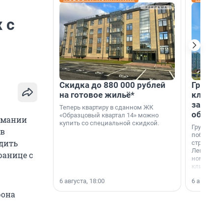
 с
Скидка до 880 000 рублей
Группа
на готовое жильё*
клиен
застро
Теперь квартиру в сданном ЖК
област
«Образцовый квартал 14» можно
рмании
купить со специальной скидкой.
Группа А
 в
победите
удить
строител
Ленингра
ранице с
номинац
клиенто
застройщ
6 августа, 18:00
6 августа,
области»
рона