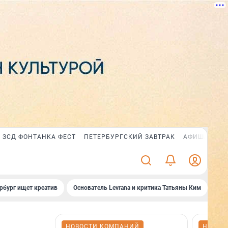
ЗСД ФОНТАНКА ФЕСТ
ПЕТЕРБУРГСКИЙ ЗАВТРАК
АФИША PLUS
рбург ищет креатив
Основатель Levrana и критика Татьяны Ким
Зач
НОВОСТИ КОМПАНИЙ
НОВОС