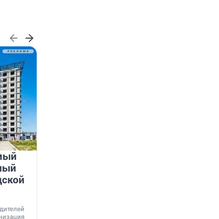
мый
«Лучший проект КРТ»
ный
Ленобласти — микрорайон
дской
«Город Звёзд»
Победителем профессионального конкурса
«Лучшая строительная организация 2025 года»
едителей
в номинации «За лучший проект комплексного
анизация