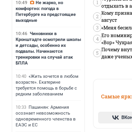
1
10:49
Не жарко, но
отдыхать в а
комфортно: погода в
Кому призна
Петербурге на предстоящие
2
август
выходные
3
«Меня бесил
10:46
Чиновники в
Его номинир
4
Кронштадте осмотрели школы
«Вор» Чухра
и детсады, особенно их
Почему внут
подвалы. Начинаются
5
даже учены
тренировки на случай атак
БПЛА
10:40
«Жить хочется в любом
возрасте». Екатерине
требуется помощь в борьбе с
редким заболеванием
Самые ярки
10:33
Пашинян: Армения
осознает невозможность
ВКо
одновременного членства в
ЕАЭС и ЕС