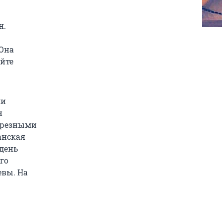
н.
 Она
айте
ли
н
с резными
анская
день
го
евы. На