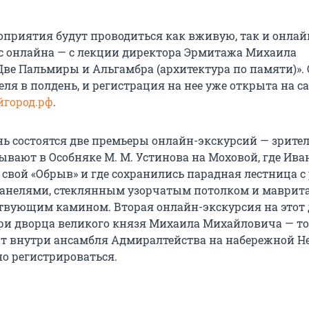
роприятия будут проводиться как вживую, так и онлай
 с онлайна — с лекции директора Эрмитажа Михаила
Две Пальмиры и Альгамбра (архитектура по памяти)».
еля в полдень, и регистрация на нее уже открыта на с
йгород.рф
.
ень состоятся две премьеры онлайн-экскурсий — зрите
ывают в Особняке М. М. Устинова на Моховой, где Ива
 свой «Обрыв» и где сохранились парадная лестница 
анелями, стеклянным узорчатым потолком и маврит
ствующим камином. Вторая онлайн-экскурсия на этот 
ри дворца великого князя Михаила Михайловича — то
оит внутри ансамбля Адмиралтейства на набережной Н
о регистрироваться.