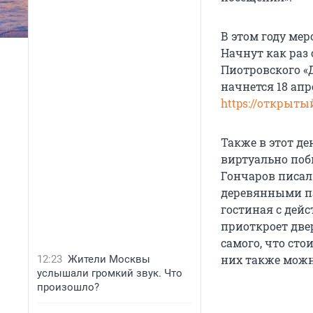
В этом году ме
Начнут как раз
Пиотровского «
начнется 18 апр
https://открыты
Также в этот д
виртуально поб
Гончаров писал
деревянными п
гостиная с дей
приоткроет две
самого, что ст
них также можн
12:23
Жители Москвы
услышали громкий звук. Что
произошло?