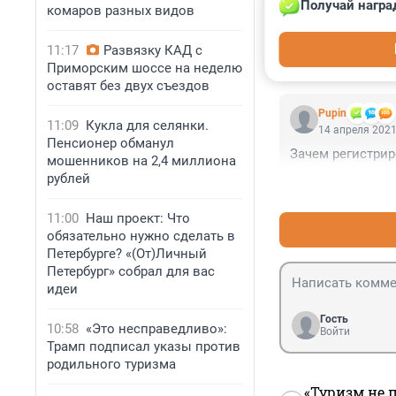
Получай награ
комаров разных видов
11:17
Развязку КАД с
КОММЕНТАР
Приморским шоссе на неделю
оставят без двух съездов
Pupin
11:09
Кукла для селянки.
14 апреля 2021
Пенсионер обманул
Зачем регистри
мошенников на 2,4 миллиона
рублей
11:00
Наш проект: Что
обязательно нужно сделать в
Петербурге? «(От)Личный
Петербург» собрал для вас
идеи
Гость
10:58
«Это несправедливо»:
Войти
Трамп подписал указы против
родильного туризма
«Туризм не 