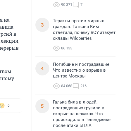
90 371
7
я на
Теракты против мирных
3
равила
граждан. Татьяна Ким
ответила, почему ВСУ атакует
урсий в
склады Wildberries
 лекции,
перерыв
86 133
Погибшие и пострадавшие.
4
Что известно о взрыве в
ством
центре Москвы
енному
84 068
216
Галька била в людей,
5
0
пострадавших грузили в
скорые на лежаках. Что
происходило в Геленджике
после атаки БПЛА