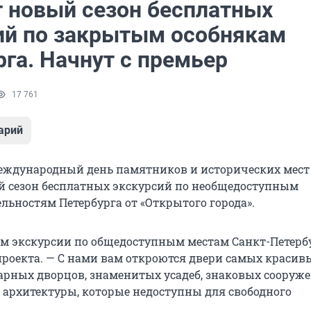
т новый сезон бесплатных
ий по закрытым особнякам
га. Начнут с премьер
17 761
арий
Международный день памятников и исторических мест
й сезон бесплатных экскурсий по необщедоступным
льностям Петербурга от «Открытого города».
м экскурсии по общедоступным местам Санкт-Петербу
проекта. — С нами вам откроются двери самых красив
арных дворцов, знаменитых усадеб, знаковых сооруж
рхитектуры, которые недоступны для свободного