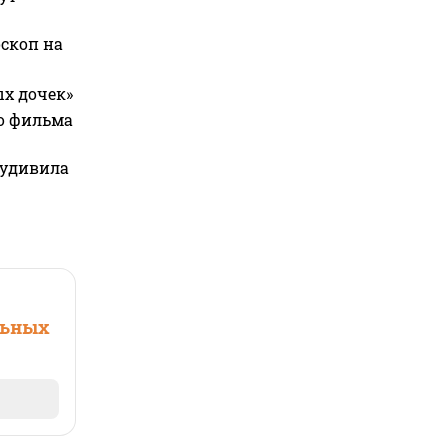
оскоп на
ых дочек»
го фильма
 удивила
льных