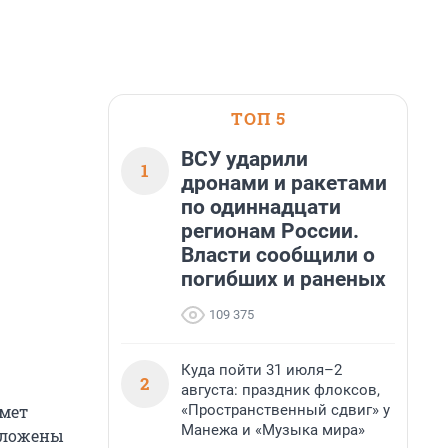
ТОП 5
ВСУ ударили
1
дронами и ракетами
по одиннадцати
регионам России.
Власти сообщили о
погибших и раненых
109 375
Куда пойти 31 июля–2
2
августа: праздник флоксов,
«Пространственный сдвиг» у
имет
Манежа и «Музыка мира»
выложены