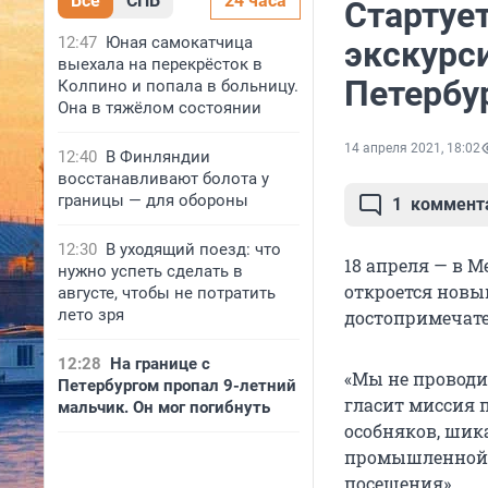
Все
СПБ
24 часа
Стартуе
12:47
Юная самокатчица
экскурс
выехала на перекрёсток в
Петербур
Колпино и попала в больницу.
Она в тяжёлом состоянии
14 апреля 2021, 18:02
12:40
В Финляндии
восстанавливают болота у
границы — для обороны
1
коммент
12:30
В уходящий поезд: что
18 апреля — в 
нужно успеть сделать в
откроется новы
августе, чтобы не потратить
лето зря
достопримечате
12:28
На границе с
«Мы не проводи
Петербургом пропал 9-летний
гласит миссия 
мальчик. Он мог погибнуть
особняков, шик
промышленной а
посещения».