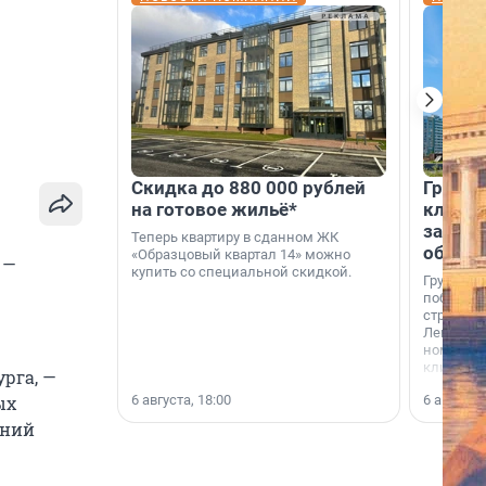
Скидка до 880 000 рублей
Группа
на готовое жильё*
клиен
застро
Теперь квартиру в сданном ЖК
област
«Образцовый квартал 14» можно
 —
купить со специальной скидкой.
Группа А
победите
строител
Ленингра
номинац
клиенто
рга, —
застройщ
6 августа, 18:00
6 августа,
ых
области»
ений