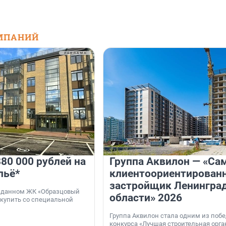
МПАНИЙ
80 000 рублей на
Группа Аквилон — «Са
льё*
клиентоориентирован
застройщик Ленингра
 сданном ЖК «Образцовый
области» 2026
 купить со специальной
Группа Аквилон стала одним из поб
конкурса «Лучшая строительная орг