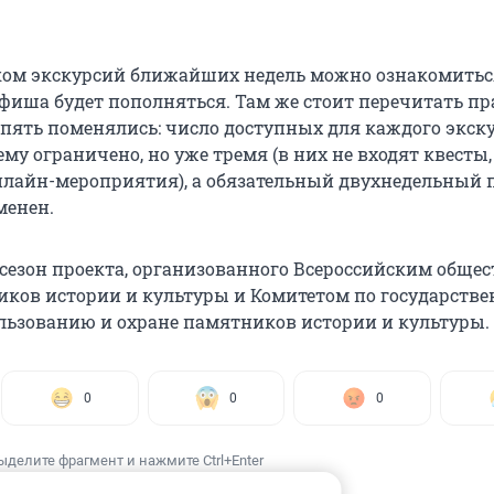
.
ком экскурсий ближайших недель можно ознакомитьс
 афиша будет пополняться. Там же стоит перечитать п
опять поменялись: число доступных для каждого экск
му ограничено, но уже тремя (в них не входят квесты,
нлайн-мероприятия), а обязательный двухнедельный 
менен.
 сезон проекта, организованного Всероссийским обще
ков истории и культуры и Комитетом по государств
льзованию и охране памятников истории и культуры.
0
0
0
ыделите фрагмент и нажмите Ctrl+Enter