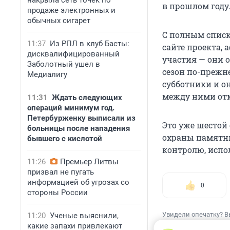
накрыла сеть точек по
в прошлом году
продаже электронных и
обычных сигарет
С полным спис
11:37
Из РПЛ в клуб Басты:
сайте проекта,
дисквалифицированный
участия — они 
Заболотный ушел в
сезон по-прежне
Медиалигу
субботники и о
между ними от
11:31
Ждать следующих
операций минимум год.
Петербурженку выписали из
Это уже шестой
больницы после нападения
охраны памятни
бывшего с кислотой
контролю, испо
11:26
Премьер Литвы
призвал не пугать
информацией об угрозах со
0
стороны России
Увидели опечатку? В
11:20
Ученые выяснили,
какие запахи привлекают