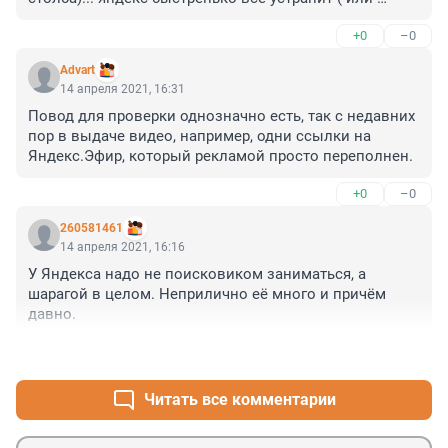
сделает вид)... западные париться не будут и их 
+0
–0
замедлят... добавляем астроспутник с рамблером... и 
вот многоальтернативная поисковая система из 
Advart
целых трех монстров ищет все, что им скажут...
14 апреля 2021, 16:31
Повод для проверки однозначно есть, так с недавних 
пор в выдаче видео, например, одни ссылки на 
Яндекс.Эфир, который рекламой просто переполнен.
+0
–0
260581461
14 апреля 2021, 16:16
У Яндекса надо не поисковиком заниматься, а 
шарагой в целом. Неприлично её много и причём 
давно.
+0
–0
Читать все комментарии