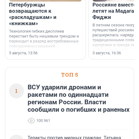
Петербуржцы
Россияне вместо
возвращаются к
летят на Мадагас
«раскладушкам» и
Фиджи
«книжкам»
В летнем сезоне геогра
путешествий россиян з
Технология гибких дисплеев
расширилась: наряду с
перестает быть нишевым трендом и
традиционными пляж
переходит в разряд востребованных
курортами в тренде ока
повседневных решений.
дальние маршруты, нап
5 августа, 13:56
3 августа, 16:36
острова Африки и Азии,
свидетельствуют данны
МегаФона.
ТОП 5
ВСУ ударили дронами и
1
ракетами по одиннадцати
регионам России. Власти
сообщили о погибших и раненых
100 961
Теракты против мирных граждан. Татьяна