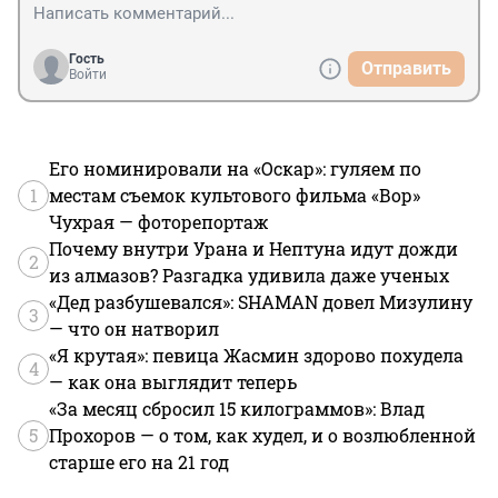
Гость
Отправить
Войти
Его номинировали на «Оскар»: гуляем по
1
местам съемок культового фильма «Вор»
Чухрая — фоторепортаж
Почему внутри Урана и Нептуна идут дожди
2
из алмазов? Разгадка удивила даже ученых
«Дед разбушевался»: SHAMAN довел Мизулину
3
— что он натворил
«Я крутая»: певица Жасмин здорово похудела
4
— как она выглядит теперь
«За месяц сбросил 15 килограммов»: Влад
5
Прохоров — о том, как худел, и о возлюбленной
старше его на 21 год