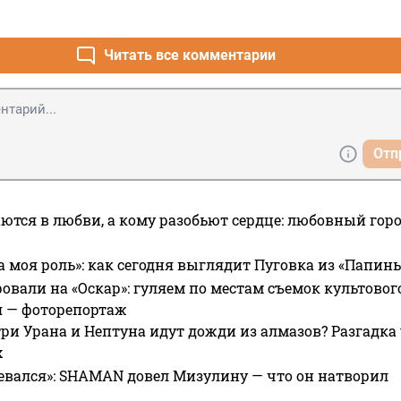
Читать все комментарии
Отп
ются в любви, а кому разобьют сердце: любовный гор
а моя роль»: как сегодня выглядит Пуговка из «Папин
овали на «Оскар»: гуляем по местам съемок культово
я — фоторепортаж
ри Урана и Нептуна идут дожди из алмазов? Разгадка
х
евался»: SHAMAN довел Мизулину — что он натворил