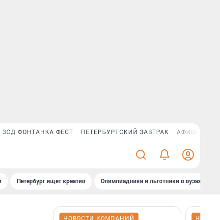
ЗСД ФОНТАНКА ФЕСТ
ПЕТЕРБУРГСКИЙ ЗАВТРАК
АФИША PLUS
и
Петербург ищет креатив
Олимпиадники и льготники в вузах СПб
НОВОСТИ КОМПАНИЙ
НОВОС