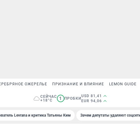
ЕРЕБРЯНОЕ ОЖЕРЕЛЬЕ
ПРИЗНАНИЕ И ВЛИЯНИЕ
LEMON GUIDE
USD 81,41
СЕЙЧАС
1
ПРОБКИ
+18°C
EUR 94,06
ователь Levrana и критика Татьяны Ким
Зачем депутаты удаляют соцсет