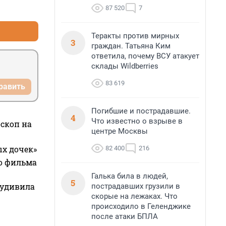
+1
–0
87 520
7
Теракты против мирных
3
граждан. Татьяна Ким
ответила, почему ВСУ атакует
склады Wildberries
83 619
равить
Погибшие и пострадавшие.
4
Что известно о взрыве в
оскоп на
центре Москвы
ых дочек»
82 400
216
го фильма
Галька била в людей,
5
 удивила
пострадавших грузили в
скорые на лежаках. Что
происходило в Геленджике
после атаки БПЛА