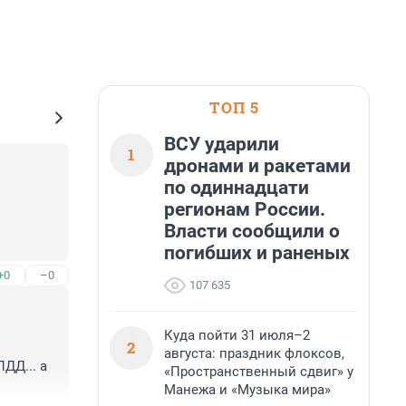
ТОП 5
ВСУ ударили
1
дронами и ракетами
по одиннадцати
регионам России.
Власти сообщили о
погибших и раненых
+0
–0
107 635
Куда пойти 31 июля–2
2
августа: праздник флоксов,
Д... а 
«Пространственный сдвиг» у
Манежа и «Музыка мира»