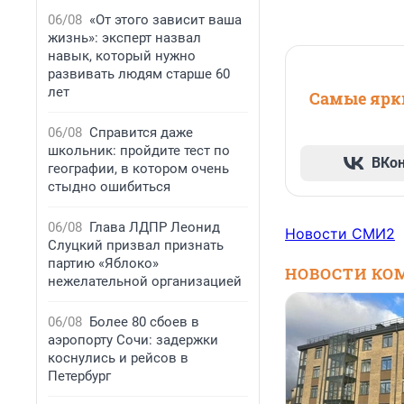
06/08
«От этого зависит ваша
жизнь»: эксперт назвал
навык, который нужно
развивать людям старше 60
лет
Самые ярки
06/08
Справится даже
школьник: пройдите тест по
ВКо
географии, в котором очень
стыдно ошибиться
06/08
Глава ЛДПР Леонид
Новости СМИ2
Слуцкий призвал признать
партию «Яблоко»
НОВОСТИ КО
нежелательной организацией
06/08
Более 80 сбоев в
аэропорту Сочи: задержки
коснулись и рейсов в
Петербург