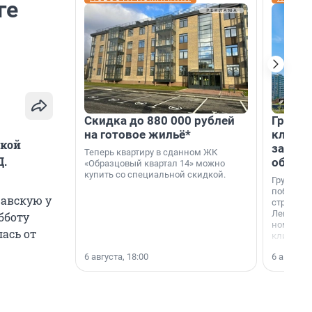
ге
Скидка до 880 000 рублей
Группа
на готовое жильё*
клиен
ской
застро
Теперь квартиру в сданном ЖК
Д.
област
«Образцовый квартал 14» можно
купить со специальной скидкой.
Группа А
победите
шавскую у
строител
Ленингра
бботу
номинац
лась от
клиенто
застройщ
6 августа, 18:00
6 августа,
области»