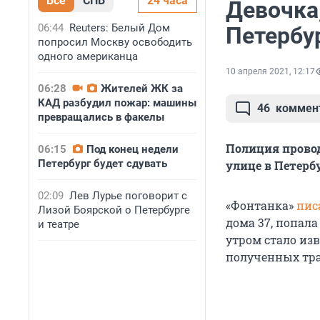
Все
СПБ
24 часа
Девочка
06:44
Reuters: Белый Дом
Петербур
попросил Москву освободить
одного американца
10 апреля 2021, 12:17
06:28
Жителей ЖК за
КАД разбудил пожар: машины
46
коммен
превращались в факелы
Полиция провод
06:15
Под конец недели
Петербург будет сдувать
улице в Петерб
02:09
Лев Лурье поговорит с
«Фонтанка»
пис
Лизой Боярской о Петербурге
дома 37, попала
и театре
утром стало изв
полученных тр