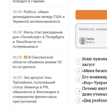
победил в Париже
06/08
Politico: обмен
разведданными между США и
Украиной активизировался
06/08
Июль стал рекордным
для «ЛизаАлерт» в Петербурге
Гость
и Ленобласти по
Войти
потерявшимся
06/08
В Смоленской
Кому призна
1
области объявили режим ЧС
август
из-за урагана
2
«Меня бесил
Его номинир
06/08
Экс-депутат Ано
3
«Вор» Чухра
Туртиайнен, получивший
статус беженца в РФ,
Почему внут
4
обвиняется в Финляндии в
даже учены
совершении финансовых
5
«Дед разбуш
преступлений