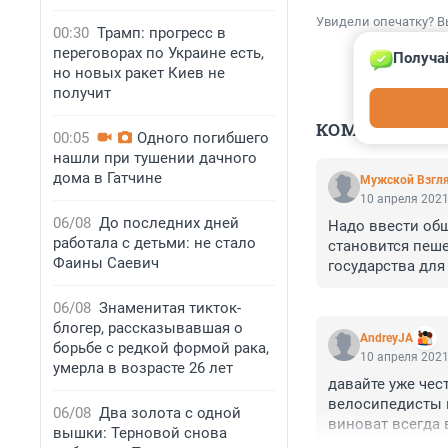
Увидели опечатку? В
00:30
Трамп: прогресс в
переговорах по Украине есть,
Получа
но новых ракет Киев не
получит
КОММЕНТАР
00:05
Одного погибшего
нашли при тушении дачного
дома в Гатчине
Мужской Взгл
10 апреля 2021
06/08
До последних дней
Надо ввести общ
работала с детьми: не стало
становится пеше
Фаины Саевич
государства для
06/08
Знаменитая тикток-
блогер, рассказывавшая о
AndreyJA
борьбе с редкой формой рака,
10 апреля 2021
умерла в возрасте 26 лет
давайте уже чес
велосипедисты п
06/08
Два золота с одной
виноват всегда в
вышки: Терновой снова