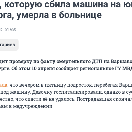
, которую сбила машина на ю
га, умерла в больнице
51 650
тариев
ит проверку по факту смертельного ДТП на Варшав
урге. Об этом 10 апреля сообщает региональное ГУ МВ
ала
, что вечером в пятницу подросток, перебегая Вар
 под машину. Девочку госпитализировали, однако в су
естно, что спасти её не удалось. Пострадавшая сконча
авм в медучреждении.