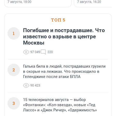
осторожного оптимизма.
7 августа, 18:00
7 августа, 16:20
поменялась роль строит
ТОП 5
Погибшие и пострадавшие. Что
1
известно о взрыве в центре
Москвы
97 049
220
Галька била в людей, пострадавших грузили
2
в скорые на лежаках. Что происходило в
Геленджике после атаки БПЛА
90 423
15 телесериалов августа — выбор
3
«Фонтанки»: «Коп-звезда», новые «Тед
Лассо» и «Джек Ричер», «Одержимость»