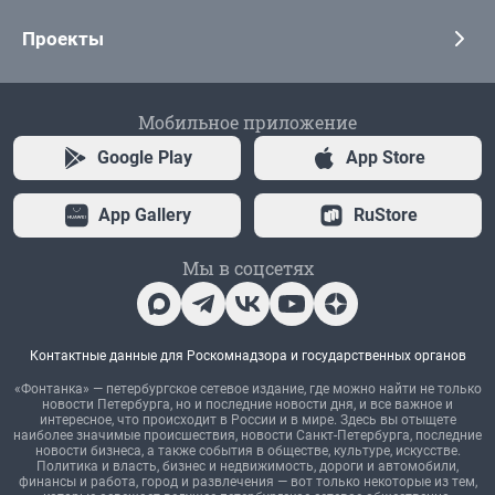
Проекты
Мобильное приложение
Google Play
App Store
App Gallery
RuStore
Мы в соцсетях
Контактные данные для Роскомнадзора и государственных органов
«Фонтанка» — петербургское сетевое издание, где можно найти не только
новости Петербурга, но и последние новости дня, и все важное и
интересное, что происходит в России и в мире. Здесь вы отыщете
наиболее значимые происшествия, новости Санкт-Петербурга, последние
новости бизнеса, а также события в обществе, культуре, искусстве.
Политика и власть, бизнес и недвижимость, дороги и автомобили,
финансы и работа, город и развлечения — вот только некоторые из тем,