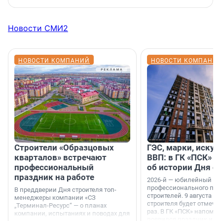
Новости СМИ2
НОВОСТИ КОМПАНИЙ
НОВОСТИ КОМПАНИ
Строители «Образцовых
ГЭС, марки, искус
кварталов» встречают
ВВП: в ГК «ПСК» р
профессиональный
об истории Дня с
праздник на работе
2026-й — юбилейный го
профессионального пр
В преддверии Дня строителя топ-
строителей. 9 августа 2
менеджеры компании «СЗ
строителя будет отмечат
„Терминал-Ресурс“ — о планах
раз. В ГК «ПСК» напомни
компании, испытаниях и поводах для
появился праздник и к