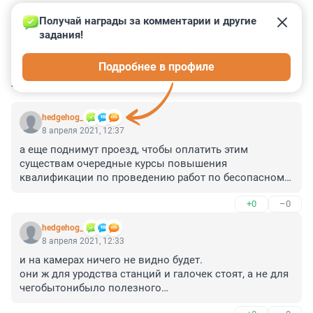
Получай награды за комментарии и другие 
задания!
0
0
0
0
0
Подробнее в профиле
КОММЕНТАРИИ
4
hedgehog_
8 апреля 2021, 12:37
а еще поднимут проезд, чтобы оплатить этим 
существам очередные курсы повышения 
квалификации по проведению работ по бесопасному 
перемещению тушек человекопассажиров по 
+0
–0
эскалаторным объектам метрополитена
hedgehog_
8 апреля 2021, 12:33
и на камерах ничего не видно будет. 

они ж для уродства станций и галочек стоят, а не для 
чегобытонибыло полезного

два очередных нуколи против одного инвалида. кто 