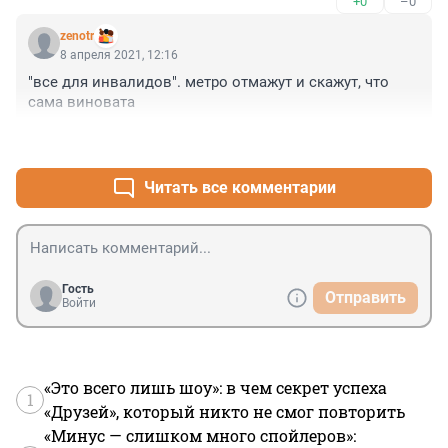
+0
–0
же победит?
zenotr
8 апреля 2021, 12:16
"все для инвалидов". метро отмажут и скажут, что 
сама виновата
+0
–0
Читать все комментарии
Гость
Отправить
Войти
«Это всего лишь шоу»: в чем секрет успеха
1
«Друзей», который никто не смог повторить
«Минус — слишком много спойлеров»: