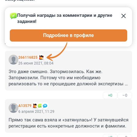
Получай награды за комментарии и другие 
задания!
0
0
0
0
0
Подробнее в профиле
КОММЕНТАРИИ
6
266116825
26 июня 2021, 08:04
Это даже смешно. Затормозилась. Как же. 
Затормозили. Потому что им необходимо 
реализовать то не прошедшее должной экспертизы 
средство именуемое российской вакциной от 
+0
–0
ковида. Пускай идут на себе испытывают. На детях 
своих, которые 100% привились иностранной 
А13579
вакциной. В очередной раз, мы словно подопытные 
6 апреля 2021, 11:29
крысы... Может уже хватит?
Прямо так сама взяла и «затянулась»! У затянувшейся 
регистрации есть конкретные должности и фамилии.