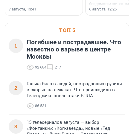
бездомным животным 
заключили соглашение
7 августа, 13:41
6 августа, 12:26
стратегическом сотрудн
ТОП 5
Погибшие и пострадавшие. Что
1
известно о взрыве в центре
Москвы
92 684
217
Галька била в людей, пострадавших грузили
2
в скорые на лежаках. Что происходило в
Геленджике после атаки БПЛА
86 531
15 телесериалов августа — выбор
3
«Фонтанки»: «Коп-звезда», новые «Тед