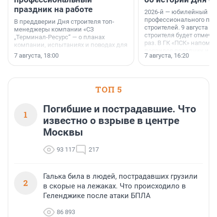
праздник на работе
2026-й — юбилейный го
профессионального пр
В преддверии Дня строителя топ-
строителей. 9 августа 2
менеджеры компании «СЗ
строителя будет отмечат
„Терминал-Ресурс“ — о планах
раз. В ГК «ПСК» напомни
компании, испытаниях и поводах для
появился праздник и к
осторожного оптимизма.
7 августа, 18:00
7 августа, 16:20
поменялась роль строит
ТОП 5
Погибшие и пострадавшие. Что
1
известно о взрыве в центре
Москвы
93 117
217
Галька била в людей, пострадавших грузили
2
в скорые на лежаках. Что происходило в
Геленджике после атаки БПЛА
86 893