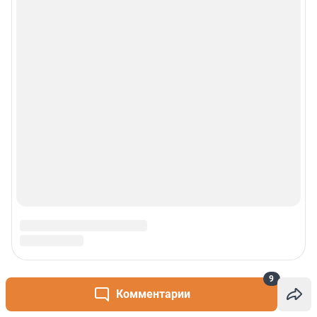
Контакты
Техподдержка
Реклама
Наши мероприятия
О компании
Наши вакансии
Статистика канала в MAX
Все города сети
9
Комментарии
Проекты