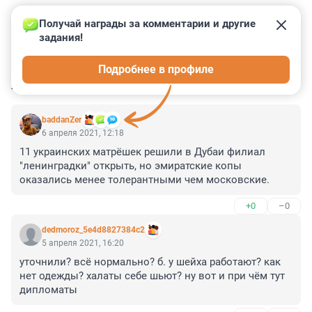
Получай награды за комментарии и другие 
задания!
0
0
0
0
0
Подробнее в профиле
КОММЕНТАРИИ
9
baddanZer
6 апреля 2021, 12:18
11 украинских матрёшек решили в Дубаи филиал 
"ленинградки" открыть, но эмиратские копы 
оказались менее толерантными чем московские.
+0
–0
dedmoroz_5e4d8827384c2
5 апреля 2021, 16:20
уточнили? всё нормально? б. у шейха работают? как 
нет одежды? халаты себе шьют? ну вот и при чём тут 
дипломаты