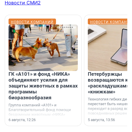
Новости СМИ2
НОВОСТИ КОМПАНИЙ
НОВОСТИ КОМПАНИ
ГК «А101» и фонд «НИКА»
Петербуржцы
объединяют усилия для
возвращаются к
защиты животных в рамках
«раскладушкам» 
программы
«книжкам»
биоразнообразия
Технология гибких дисп
перестает быть нишевы
Группа компаний «А101» и
переходит в разряд вос
Благотворительный фонд помощи
повседневных решений
бездомным животным «НИКА»
заключили соглашение о
6 августа, 12:26
5 августа, 13:56
стратегическом сотрудничестве.