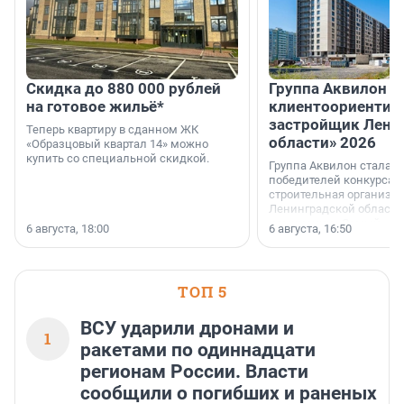
Скидка до 880 000 рублей
Группа Аквилон 
на готовое жильё*
клиентоориентир
застройщик Лени
Теперь квартиру в сданном ЖК
области» 2026
«Образцовый квартал 14» можно
купить со специальной скидкой.
Группа Аквилон стала 
победителей конкурса 
строительная организа
Ленинградской области 
номинации «Самый
6 августа, 18:00
6 августа, 16:50
клиентоориентированн
застройщик Ленинград
области».
ТОП 5
ВСУ ударили дронами и
1
ракетами по одиннадцати
регионам России. Власти
сообщили о погибших и раненых