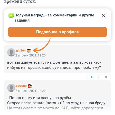
времени суток.
Получай награды за комментарии и другие 
задания!
0
0
0
0
0
Подробнее в профиле
КОММЕНТАРИИ
3
ash364
2 апреля 2021, 11:25
вот вы жалуетесь тут на фонтане, а заяву хоть кто-
нибудь на город.гов.спб.ру написал про проблему?
+0
–0
Alex000
2 апреля 2021, 08:22
- Попал в яму или заснул за рулём

Скорее всего решил "погонять" по утру, не зная броду. 
На этом участке от моста до КАД найти дорогу среди 
ям очень сложно.