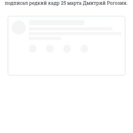
подписал редкий кадр 25 марта Дмитрий Рогозин.
@roscosmos
pic.twitter.com/fwgRfIAfrI