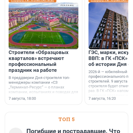
НОВОСТИ КОМПАНИЙ
НОВОСТИ КОМПАНИ
Строители «Образцовых
ГЭС, марки, искус
кварталов» встречают
ВВП: в ГК «ПСК» р
профессиональный
об истории Дня с
праздник на работе
2026-й — юбилейный го
профессионального пр
В преддверии Дня строителя топ-
строителей. 9 августа 2
менеджеры компании «СЗ
строителя будет отмечат
„Терминал-Ресурс“ — о планах
раз. В ГК «ПСК» напомни
компании, испытаниях и поводах для
появился праздник и к
осторожного оптимизма.
7 августа, 18:00
7 августа, 16:20
поменялась роль строит
ТОП 5
Погибшие и пострадавшие. Что