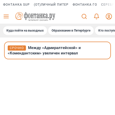
ФОНТАНКА SUP
(ОТ)ЛИЧНЫЙ ПИТЕР
ФОНТАНКА ГО
СЕРЕБР
Куда пойти на выходных
Образование в Петербурге
Кто поступ
Между «Адмиралтейской» и
СРОЧНО
«Комендантским» увеличен интервал