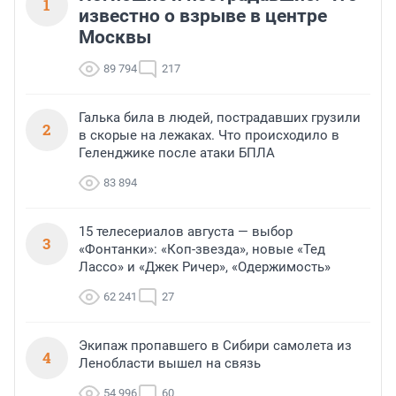
1
известно о взрыве в центре
Москвы
89 794
217
Галька била в людей, пострадавших грузили
2
в скорые на лежаках. Что происходило в
Геленджике после атаки БПЛА
83 894
15 телесериалов августа — выбор
3
«Фонтанки»: «Коп-звезда», новые «Тед
Лассо» и «Джек Ричер», «Одержимость»
62 241
27
Экипаж пропавшего в Сибири самолета из
4
Ленобласти вышел на связь
54 996
60