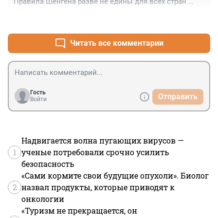
Правила Шенгена разве не едины для всех стран 
Евросоюза?

+0
–0
Как это вяжется с политикой по ковиду "союзников" 
Греции?
Читать все комментарии
Гость
Отправить
Войти
Надвигается волна пугающих вирусов —
1
ученые потребовали срочно усилить
безопасность
«Сами кормите свои будущие опухоли». Биолог
2
назвал продукты, которые приводят к
онкологии
«Туризм не прекращается, он