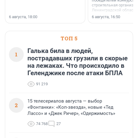
победителей конкурса 
строительная организа
Ленинградской области 
номинации «Самый
6 августа, 18:00
6 августа, 16:50
клиентоориентированн
застройщик Ленинград
области».
ТОП 5
Галька била в людей,
1
пострадавших грузили в скорые
на лежаках. Что происходило в
Геленджике после атаки БПЛА
91 219
15 телесериалов августа — выбор
2
«Фонтанки»: «Коп-звезда», новые «Тед
Лассо» и «Джек Ричер», «Одержимость»
74 768
27