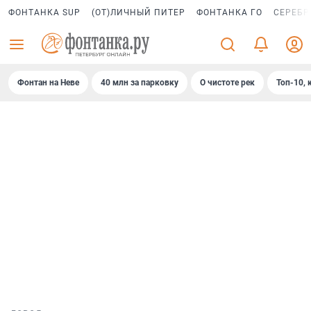
ФОНТАНКА SUP
(ОТ)ЛИЧНЫЙ ПИТЕР
ФОНТАНКА ГО
СЕРЕБР
Фонтан на Неве
40 млн за парковку
О чистоте рек
Топ-10, 