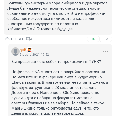
Болтуны гуманитарии опора либералов и демократов. 
Лучше бы инженерно технические специальности 
осваивали,но не смогут в смогле.Это не профессия-
свободное искусство,а видимость и кадры для 
иностранных государств во властных 
кабинетах,СМИ.Готовят на будущее.
+0
–0
ОТВЕТИТЬ
3
ignik
2 марта 2021, 19:52
Вы представляете себе что происходит в ПУНК? 

На физфаке КЗ много лет в аварийном состоянии. 
На матмехе 02 в фанере как лифт в кудромурино. 
Шайба закрыта. В мавзолее еду не готовят, джанк и 
фастфуд, сотрудники в 23 квартал есть ездят. 
Дороги в ямах. Наверное в 80х было весело по 
лужам идти от общаг на факультет мечтая о 
светлом будущем из-за забора. Но сейчас в такое 
Мартышкино только энтузиасты едут. И те, кто 
деньги вложил в жильё на горе рядом.
