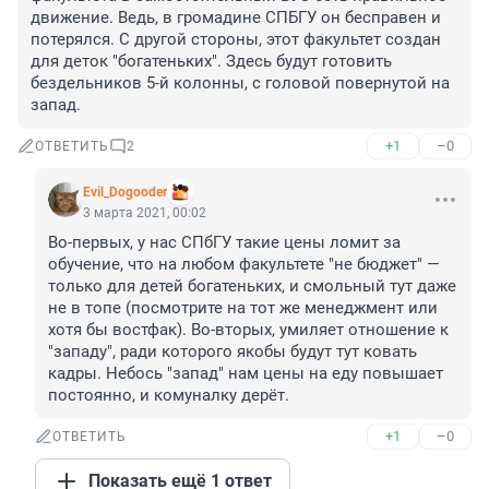
движение. Ведь, в громадине СПБГУ он бесправен и 
потерялся. С другой стороны, этот факультет создан 
для деток "богатеньких". Здесь будут готовить 
бездельников 5-й колонны, с головой повернутой на 
запад.
+1
–0
ОТВЕТИТЬ
2
Evil_Dogooder
3 марта 2021, 00:02
Во-первых, у нас СПбГУ такие цены ломит за 
обучение, что на любом факультете "не бюджет" — 
только для детей богатеньких, и смольный тут даже 
не в топе (посмотрите на тот же менеджмент или 
хотя бы востфак). Во-вторых, умиляет отношение к 
"западу", ради которого якобы будут тут ковать 
кадры. Небось "запад" нам цены на еду повышает 
постоянно, и комуналку дерёт.
+1
–0
ОТВЕТИТЬ
Показать ещё 1 ответ