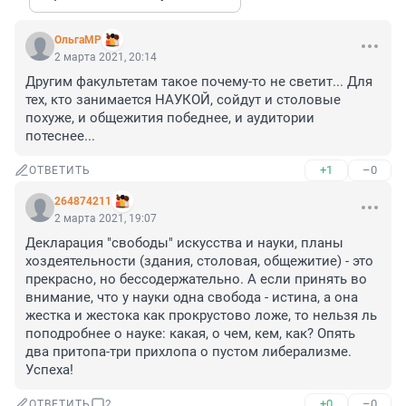
ОльгаМР
2 марта 2021, 20:14
Другим факультетам такое почему-то не светит... Для 
тех, кто занимается НАУКОЙ, сойдут и столовые 
похуже, и общежития победнее, и аудитории 
потеснее...
+1
–0
ОТВЕТИТЬ
264874211
2 марта 2021, 19:07
Декларация "свободы" искусства и науки, планы 
хоздеятельности (здания, столовая, общежитие) - это 
прекрасно, но бессодержательно. А если принять во 
внимание, что у науки одна свобода - истина, а она 
жестка и жестока как прокрустово ложе, то нельзя ль 
поподробнее о науке: какая, о чем, кем, как? Опять 
два притопа-три прихлопа о пустом либерализме. 
Успеха!
+0
–0
ОТВЕТИТЬ
2