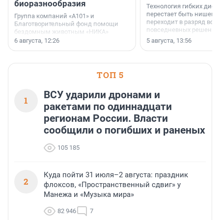
биоразнообразия
Технология гибких дисп
перестает быть нишевы
Группа компаний «А101» и
переходит в разряд вос
Благотворительный фонд помощи
повседневных решений
бездомным животным «НИКА»
заключили соглашение о
6 августа, 12:26
5 августа, 13:56
стратегическом сотрудничестве.
ТОП 5
ВСУ ударили дронами и
1
ракетами по одиннадцати
регионам России. Власти
сообщили о погибших и раненых
105 185
Куда пойти 31 июля–2 августа: праздник
2
флоксов, «Пространственный сдвиг» у
Манежа и «Музыка мира»
82 946
7