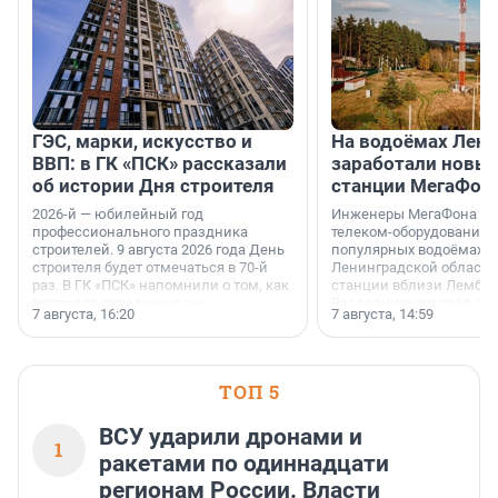
ГЭС, марки, искусство и
На водоёмах Лен
ВВП: в ГК «ПСК» рассказали
заработали новы
об истории Дня строителя
станции МегаФон
2026-й — юбилейный год
Инженеры МегаФона ус
профессионального праздника
телеком-оборудование 
строителей. 9 августа 2026 года День
популярных водоёмах
строителя будет отмечаться в 70-й
Ленинградской области
раз. В ГК «ПСК» напомнили о том, как
станции вблизи Лембол
появился праздник и как
Раздолинского озёр, а 
7 августа, 16:20
7 августа, 14:59
поменялась роль строительства.
недалеко от Большого Т
водопада.
ТОП 5
ВСУ ударили дронами и
1
ракетами по одиннадцати
регионам России. Власти