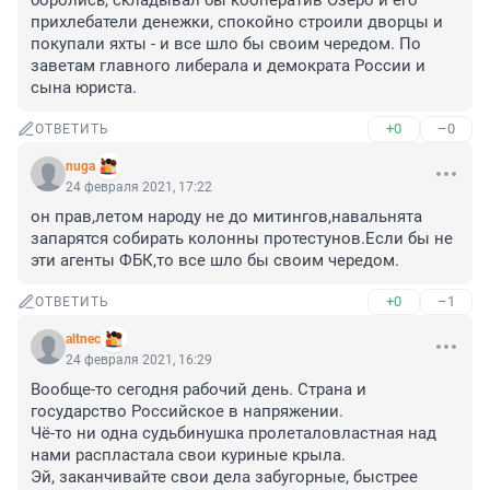
боролись, складывал бы кооператив Озеро и его 
прихлебатели денежки, спокойно строили дворцы и 
покупали яхты - и все шло бы своим чередом. По 
заветам главного либерала и демократа России и 
сына юриста.
+0
–0
ОТВЕТИТЬ
nuga
24 февраля 2021, 17:22
он прав,летом народу не до митингов,навальнята 
запарятся собирать колонны протестунов.Если бы не 
эти агенты ФБК,то все шло бы своим чередом.
+0
–1
ОТВЕТИТЬ
altnec
24 февраля 2021, 16:29
Вообще-то сегодня рабочий день. Страна и 
государство Российское в напряжении.

Чё-то ни одна судьбинушка пролеталовластная над 
нами распластала свои куриные крыла.

Эй, заканчивайте свои дела забугорные, быстрее 