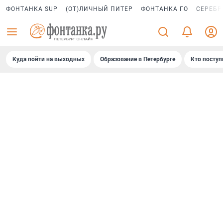
ФОНТАНКА SUP
(ОТ)ЛИЧНЫЙ ПИТЕР
ФОНТАНКА ГО
СЕРЕБР
Куда пойти на выходных
Образование в Петербурге
Кто поступ