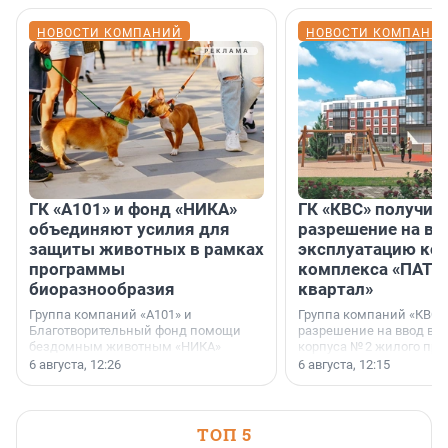
НОВОСТИ КОМПАНИЙ
НОВОСТИ КОМПАНИ
ГК «А101» и фонд «НИКА»
ГК «КВС» получил
объединяют усилия для
разрешение на вв
защиты животных в рамках
эксплуатацию кор
программы
комплекса «ПАТИ
биоразнообразия
квартал»
Группа компаний «А101» и
Группа компаний «КВС»
Благотворительный фонд помощи
разрешение на ввод в 
бездомным животным «НИКА»
корпуса № 2 жилого про
заключили соглашение о
Уютный квартал», расп
6 августа, 12:26
6 августа, 12:15
стратегическом сотрудничестве.
Всеволожском районе
Ленинградской области
ТОП 5