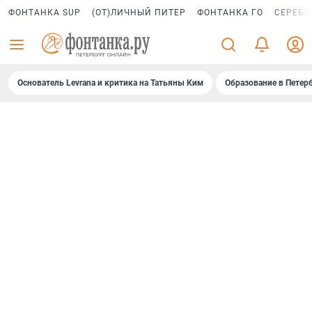
ФОНТАНКА SUP
(ОТ)ЛИЧНЫЙ ПИТЕР
ФОНТАНКА ГО
СЕРЕБР
Основатель Levrana и критика на Татьяны Ким
Образование в Петер