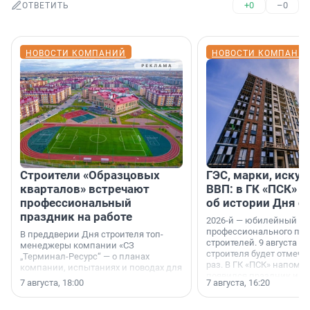
+0
–0
ОТВЕТИТЬ
НОВОСТИ КОМПАНИЙ
НОВОСТИ КОМПАНИ
Строители «Образцовых
ГЭС, марки, искус
кварталов» встречают
ВВП: в ГК «ПСК» р
профессиональный
об истории Дня с
праздник на работе
2026-й — юбилейный го
профессионального пр
В преддверии Дня строителя топ-
строителей. 9 августа 2
менеджеры компании «СЗ
строителя будет отмечат
„Терминал-Ресурс“ — о планах
раз. В ГК «ПСК» напомни
компании, испытаниях и поводах для
появился праздник и к
осторожного оптимизма.
7 августа, 18:00
7 августа, 16:20
поменялась роль строит