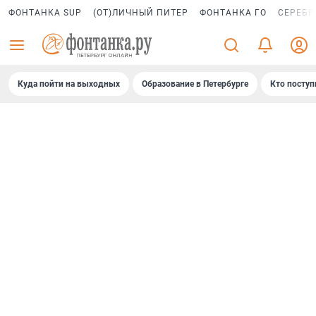
ФОНТАНКА SUP
(ОТ)ЛИЧНЫЙ ПИТЕР
ФОНТАНКА ГО
СЕРЕБР
Куда пойти на выходных
Образование в Петербурге
Кто поступ