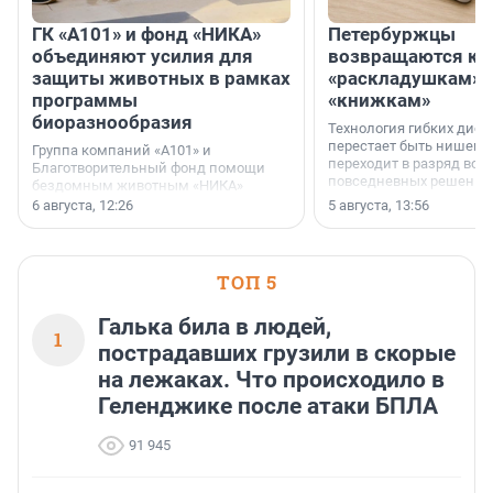
ГК «А101» и фонд «НИКА»
Петербуржцы
объединяют усилия для
возвращаются к
защиты животных в рамках
«раскладушкам» 
программы
«книжкам»
биоразнообразия
Технология гибких дисп
перестает быть нишевы
Группа компаний «А101» и
переходит в разряд вос
Благотворительный фонд помощи
повседневных решений
бездомным животным «НИКА»
заключили соглашение о
6 августа, 12:26
5 августа, 13:56
стратегическом сотрудничестве.
ТОП 5
Галька била в людей,
1
пострадавших грузили в скорые
на лежаках. Что происходило в
Геленджике после атаки БПЛА
91 945