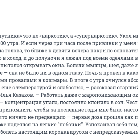
путника» это не «наркотик», а «супернаркотик». Укол м
:00 утра. И если через три часа после прививки у меня
а голова, то ближе к девяти вечера накрыло основате
 в холод, и до полуночи я лежал под всеми одеялами в
я пытался открывать окна. Болели мышцы, шея, даже з
е — сна не было ни в одном глазу. Ночь я провел в как
кими провалами в кошмары. В итоге с утра очнулся аб
 еще с температурой и слабостью, — рассказал старши
Илья Казаков. — Работать даже с жаропонижающим ок
— концентрация упала, постоянно клонило в сон. Чес
у припомнить, чтобы за последние годы мне было наст
что ничего не предвещало — первая доза прошла как п
оже надеялся на легкие "побочки". Успокаивал себя тем,
еболеть настоящим коронавирусом с непредсказуемы