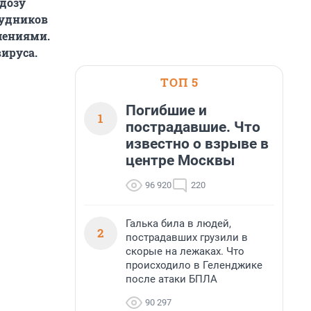
 дозу
рудников
лениями.
вируса.
ТОП 5
Погибшие и
1
пострадавшие. Что
известно о взрыве в
центре Москвы
96 920
220
Галька била в людей,
2
пострадавших грузили в
скорые на лежаках. Что
происходило в Геленджике
после атаки БПЛА
90 297