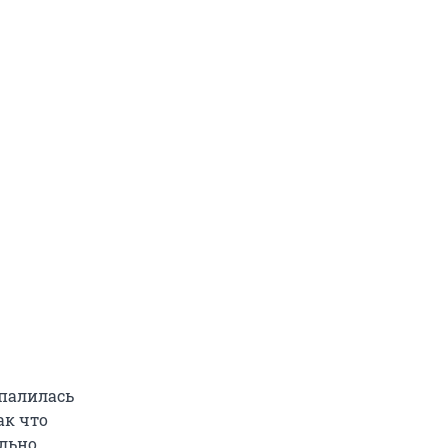
спалилась
ак что
ильно