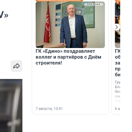
V»
ГК «Едино» поздравляет
ГК «А1
коллег и партнёров с Днём
объеди
строителя!
защит
прогр
биора
Группа к
Благотв
бездомн
заключил
стратеги
7 августа, 13:41
6 августа,