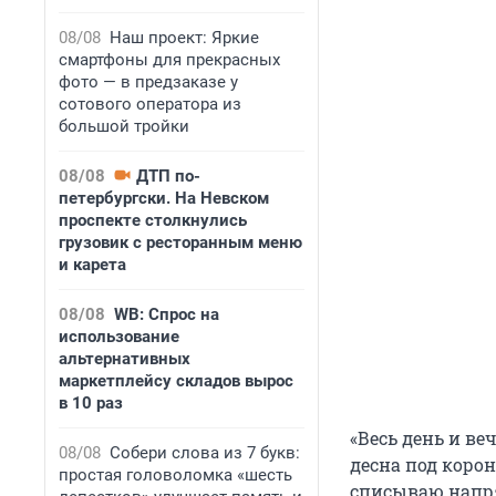
08/08
Наш проект: Яркие
смартфоны для прекрасных
фото — в предзаказе у
сотового оператора из
большой тройки
08/08
ДТП по-
петербургски. На Невском
проспекте столкнулись
грузовик с ресторанным меню
и карета
08/08
WB: Спрос на
использование
альтернативных
маркетплейсу складов вырос
в 10 раз
«Весь день и ве
08/08
Собери слова из 7 букв:
десна под корон
простая головоломка «шесть
списываю напря